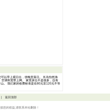
您可以早上观日出，傍晚赏落日。 长岛怡然渔
、空调和宽带上网。 家里床位不是很多，仅有
。 我们家的收费标准是在80元至120元不等
|
返回顶部
损您的权益,请联系本站删除！