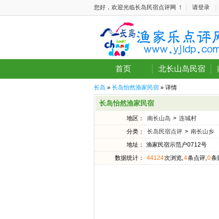
您好，欢迎光临长岛民宿点评网 ！
|
请登录
|
首页
北长山岛民宿
长岛
»
长岛怡然渔家民宿
» 详情
长岛怡然渔家民宿
地区：
南长山岛
>
连城村
分类：
长岛民宿点评
>
南长山乡
地址：
渔家民宿示范户0712号
数据统计：
44124
次浏览,
4
条点评,
0
条