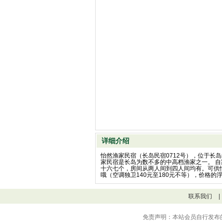
详细介绍
怡然渔家民宿（长岛民宿0712号），位于长
家民宿是长岛为数不多的中高档渔家之一。 
十六七个，房间从两人间到四人间均有。可供情
哦（空调独卫140元至180元不等），价格
联系我们
|
免责声明：本站会员自行发布