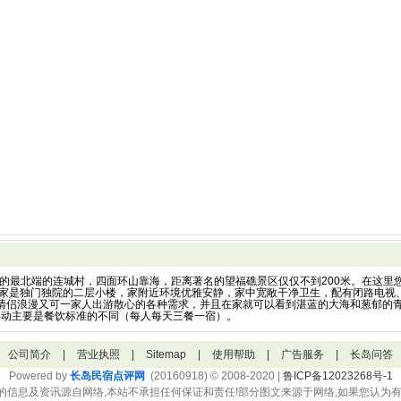
岛的最北端的连城村，四面环山靠海，距离著名的望福礁景区仅仅不到200米。在这里
自家是独门独院的二层小楼，家附近环境优雅安静，家中宽敞干净卫生，配有闭路电视
侣浪漫又可一家人出游散心的各种需求，并且在家就可以看到湛蓝的大海和葱郁的青山
的浮动主要是餐饮标准的不同（每人每天三餐一宿）。
公司简介
|
营业执照
|
Sitemap
|
使用帮助
|
广告服务
|
长岛问答
Powered by
长岛民宿点评网
(20160918) © 2008-2020 |
鲁ICP备12023268号-1
的信息及资讯源自网络,本站不承担任何保证和责任!部分图文来源于网络,如果您认为有