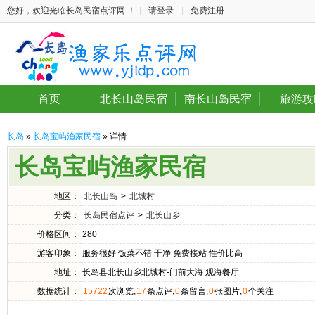
您好，欢迎光临长岛民宿点评网 ！
|
请登录
|
免费注册
首页
北长山岛民宿
南长山岛民宿
旅游攻
长岛
»
长岛宝屿渔家民宿
» 详情
长岛宝屿渔家民宿
地区：
北长山岛
>
北城村
分类：
长岛民宿点评
>
北长山乡
价格区间：
280
游客印象：
服务很好 饭菜不错 干净 免费接站 性价比高
地址：
长岛县北长山乡北城村-门前大海 观海餐厅
数据统计：
15722
次浏览,
17
条点评,
0
条留言,
0
张图片,
0
个关注