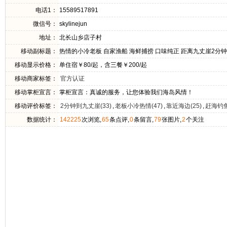
电话1：
15589517891
微信号：
skylinejun
地址：
北长山乡店子村
移动副标题：
热情的小冷老板 自家渔船 海鲜捕捞 口味纯正 距离九丈崖2分钟
移动显示价格：
单住宿￥80/起，含三餐￥200/起
移动商家标签：
官方认证
移动掌柜宣言：
掌柜宣言：真诚的服务，让您体验我们海岛风情！
移动评价标签：
2分钟到九丈崖(33)
,
老板小冷热情(47)
,
靠近海边(25)
,
赶海钓鱼
数据统计：
142225
次浏览,
65
条点评,
0
条留言,
79
张图片,
2
个关注