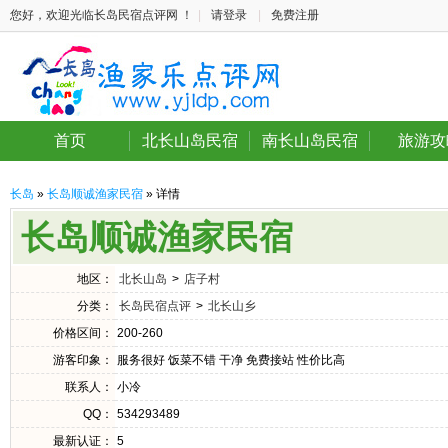
您好，欢迎光临长岛民宿点评网 ！
|
请登录
|
免费注册
首页
北长山岛民宿
南长山岛民宿
旅游攻
长岛
»
长岛顺诚渔家民宿
» 详情
长岛顺诚渔家民宿
地区：
北长山岛
>
店子村
分类：
长岛民宿点评
>
北长山乡
价格区间：
200-260
游客印象：
服务很好 饭菜不错 干净 免费接站 性价比高
联系人：
小冷
QQ：
534293489
最新认证：
5