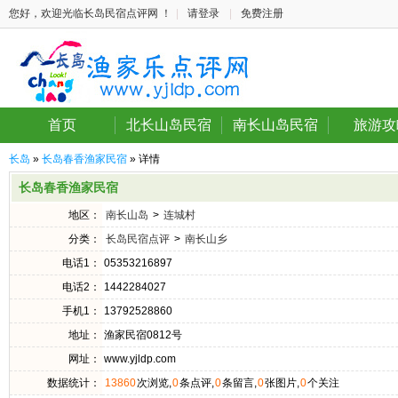
您好，欢迎光临长岛民宿点评网 ！
|
请登录
|
免费注册
首页
北长山岛民宿
南长山岛民宿
旅游攻
长岛
»
长岛春香渔家民宿
» 详情
长岛春香渔家民宿
地区：
南长山岛
>
连城村
分类：
长岛民宿点评
>
南长山乡
电话1：
05353216897
电话2：
1442284027
手机1：
13792528860
地址：
渔家民宿0812号
网址：
www.yjldp.com
数据统计：
13860
次浏览,
0
条点评,
0
条留言,
0
张图片,
0
个关注