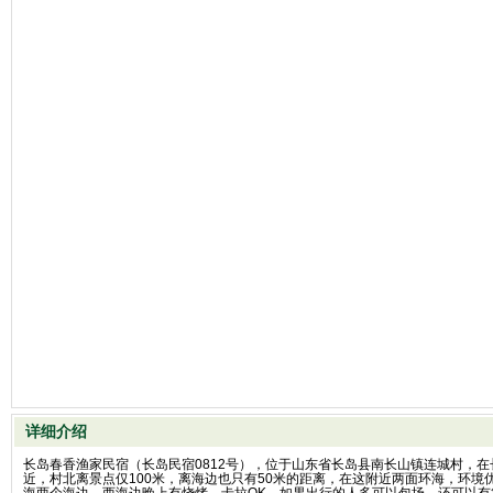
详细介绍
长岛春香渔家民宿（长岛民宿0812号），位于山东省长岛县南长山镇连城村，
近，村北离景点仅100米，离海边也只有50米的距离，在这附近两面环海，环