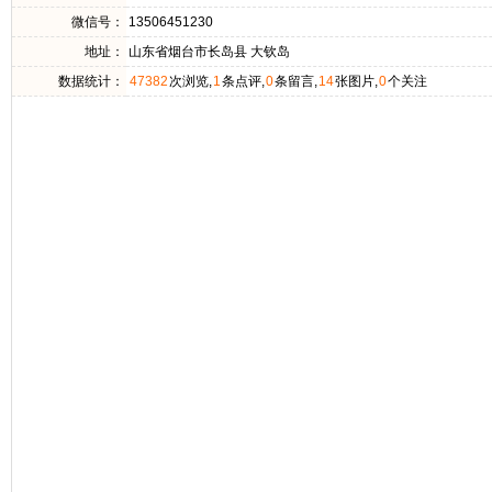
微信号：
13506451230
地址：
山东省烟台市长岛县 大钦岛
数据统计：
47382
次浏览,
1
条点评,
0
条留言,
14
张图片,
0
个关注