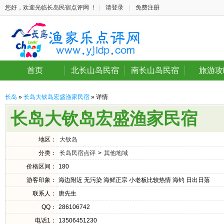
您好，欢迎光临长岛民宿点评网 ！
|
请登录
|
免费注册
首页
北长山岛民宿
南长山岛民宿
旅游攻
长岛
»
长岛大钦岛宏盛渔家民宿
» 详情
长岛大钦岛宏盛渔家民宿
地区：
大钦岛
分类：
长岛民宿点评
>
其他地域
价格区间：
180
游客印象：
海边附近 无污染 海鲜正宗 小老板比较热情 海钓 日出日落
联系人：
唐先生
QQ：
286106742
电话1：
13506451230