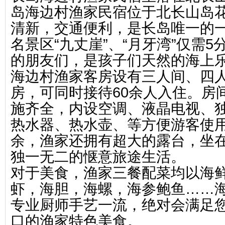
岛海边村渔家民宿位于北长山岛
清新，交通便利，是长岛唯一的
名景区“九丈崖”、“月牙湾”仅需
的朋友们，是孩子们天然的海上
海边村渔家客房设有三人间、四人
房，可同时接待60余人入住。房
施齐全，内设空调、液晶电视、独立
热水器、热水壶、等方便游客使
余，渔家还拥有超大的露台，坐
独一无二的惬意旅途生活。
对于美食，渔家三餐配菜均以海
虾，海胆，海螺，海参鲍鱼……海
专业厨师手艺一流，绝对会满足
口的渔家特色美食。