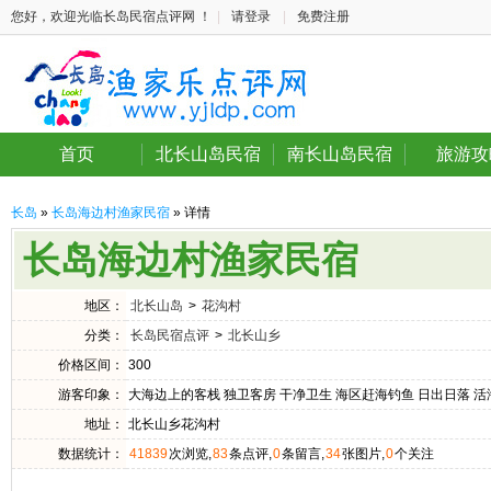
您好，欢迎光临长岛民宿点评网 ！
|
请登录
|
免费注册
首页
北长山岛民宿
南长山岛民宿
旅游攻
长岛
»
长岛海边村渔家民宿
» 详情
长岛海边村渔家民宿
地区：
北长山岛
>
花沟村
分类：
长岛民宿点评
>
北长山乡
价格区间：
300
游客印象：
大海边上的客栈 独卫客房 干净卫生 海区赶海钓鱼 日出日落 活
地址：
北长山乡花沟村
数据统计：
41839
次浏览,
83
条点评,
0
条留言,
34
张图片,
0
个关注