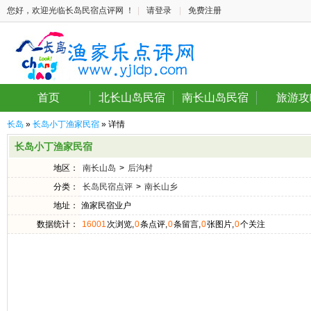
您好，欢迎光临长岛民宿点评网 ！
|
请登录
|
免费注册
首页
北长山岛民宿
南长山岛民宿
旅游攻
长岛
»
长岛小丁渔家民宿
» 详情
长岛小丁渔家民宿
地区：
南长山岛
>
后沟村
分类：
长岛民宿点评
>
南长山乡
地址：
渔家民宿业户
数据统计：
16001
次浏览,
0
条点评,
0
条留言,
0
张图片,
0
个关注