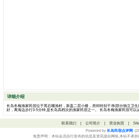
详细介绍
长岛冬梅渔家民宿位于黑石嘴渔村，新盖二层小楼，房间特别干净(部分独立卫生间
好，离海边步行3-5分钟,是长岛高档次的渔家民宿之一。 长岛冬梅渔家民宿可
联系我们
|
公司简介
|
营业执照
|
Si
Powered by
长岛民宿点评网
(20
免责声明：本站会员自行发布的信息及资讯源自网络,本站不承担