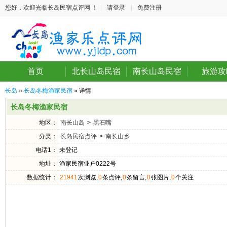
您好，欢迎光临长岛民宿点评网 ！
|
请登录
|
免费注册
首页
北长山岛民宿
南长山岛民宿
旅游攻
长岛
»
长岛冬梅渔家民宿
» 详情
长岛冬梅渔家民宿
地区：
南长山岛
>
黑石嘴
分类：
长岛民宿点评
>
南长山乡
电话1：
未登记
地址：
渔家民宿业户0222号
数据统计：
21941
次浏览,
0
条点评,
0
条留言,
0
张图片,
0
个关注