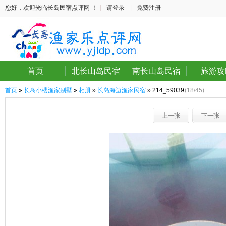
您好，欢迎光临长岛民宿点评网 ！
|
请登录
|
免费注册
首页
北长山岛民宿
南长山岛民宿
旅游攻
首页
»
长岛小楼渔家别墅
»
相册
»
长岛海边渔家民宿
» 214_59039
(18/45)
上一张
下一张