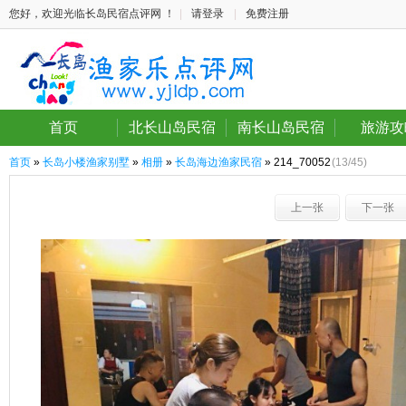
您好，欢迎光临长岛民宿点评网 ！
|
请登录
|
免费注册
首页
北长山岛民宿
南长山岛民宿
旅游攻
首页
»
长岛小楼渔家别墅
»
相册
»
长岛海边渔家民宿
» 214_70052
(13/45)
上一张
下一张