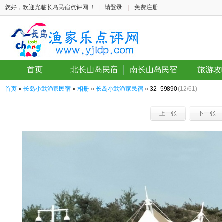
您好，欢迎光临长岛民宿点评网 ！
|
请登录
|
免费注册
首页
北长山岛民宿
南长山岛民宿
旅游攻
首页
»
长岛小武渔家民宿
»
相册
»
长岛小武渔家民宿
» 32_59890
(12/61)
上一张
下一张