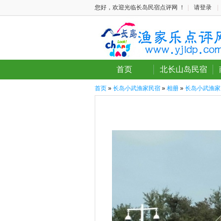
您好，欢迎光临长岛民宿点评网 ！
|
请登录
|
首页
北长山岛民宿
首页
»
长岛小武渔家民宿
»
相册
»
长岛小武渔家