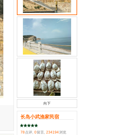
向下
长岛小武渔家民宿
78
点评,
0
留言,
234194
浏览