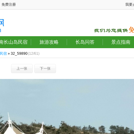
免费注册
我要
南长山岛民宿
旅游攻略
长岛问答
景点指南
民宿
» 32_59890
(12/61)
上一张
下一张