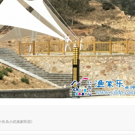
于相册《长岛小武渔家民宿》