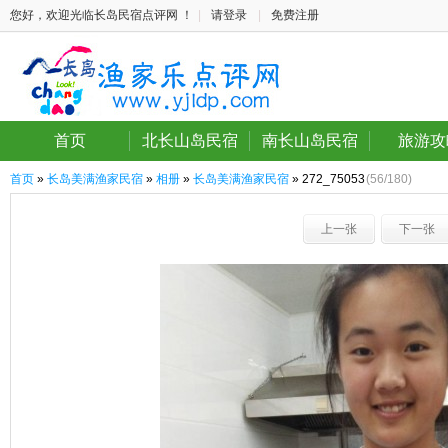
您好，欢迎光临长岛民宿点评网 ！
|
请登录
|
免费注册
首页
北长山岛民宿
南长山岛民宿
旅游攻
首页
»
长岛美满渔家民宿
»
相册
»
长岛美满渔家民宿
» 272_75053
(56/180)
上一张
下一张