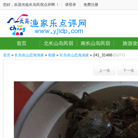
您好，欢迎光临长岛民宿点评网 ！
|
请登录
|
免费注册
首页
北长山岛民宿
南长山岛民宿
旅游攻
首页
»
长岛依山恋海渔家
»
相册
»
长岛依山恋海渔家
» 241_31486
(51/77)
上一张
下一张