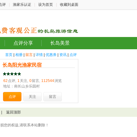
点评
|
渔家乐认证
|
设为首页
|
收藏到桌面
点评分享
长岛美景
首页
|
相册
|
留言
|
详情
|
优惠券
|
资讯
|
点评
长岛阳光渔家民宿
62
点评,
1
关注,
0
留言,
112544
浏览
地址：南长山乡乐园村
点评
关注
留言
|
返回顶部
损您的权益,请联系本站删除！