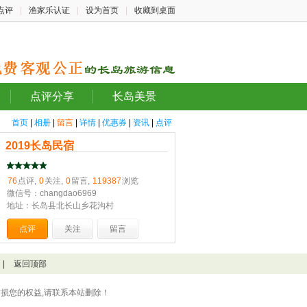
点评
|
渔家乐认证
|
设为首页
|
收藏到桌面
点评分享
长岛美景
首页
|
相册
|
留言
|
详情
|
优惠券
|
资讯
|
点评
2019长岛民宿
76
点评,
0
关注,
0
留言,
119387
浏览
微信号：changdao6969
地址：长岛县北长山乡花沟村
点评
关注
留言
|
返回顶部
损您的权益,请联系本站删除！