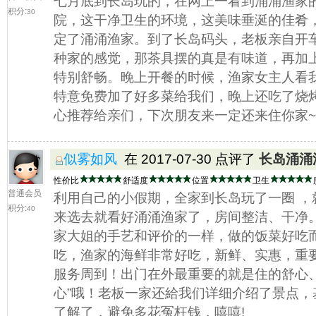
七月底到长岛玩的，在网上一看到涌涌渔家
积分:
30
院，这干净卫生的环境，这美味垂涎的佳肴
定了涌涌渔家。到了长岛码头，老板亲自开
种家的感觉，那茶具摆的真是有味道，再加
特别舒畅。晚上开餐的时候，渔家女主人看
特意免费加了好多菜给我们，晚上还吃了烧
心推荐给亲们，下次朋友来一定还来住你家~
似雾如风
在 2017-07-30 点评了
长岛涌涌
性价比
舒适度
位置
卫生
普通会员
利用自己的小假期，全家到长岛玩了一圈 ，
积分:
40
来选去就看好涌涌渔家了，房间整洁、干净
家大姐的手艺和评价的一样，做的饭菜好吃
吃，渔家的海鲜非常好吃，新鲜、实惠，重
服务周到！出门在外最重要的就是住的舒心、
心”哦！老板一家还給我们详细介绍了景点
了解了，避免多花冤枉钱，嘻嘻!