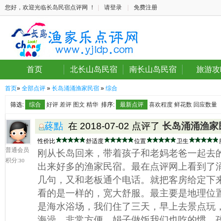
您好，欢迎光临长岛民宿点评网 ！
|
请登录
|
免费注册
首页
北长山岛民宿
南长山岛民宿
旅游攻
首页
»
全部点评
»
长岛涌涌渔家民宿
»
综合
筛选:
综合
好评
差评
图文
精华
排序:
最新点评
喜欢程度
鲜花数
回应数量
蔠點
在 2018-07-02 点评了
长岛涌涌渔家
性价比
舒适度
位置
卫生
普通会员
刚从长岛回来，带着孩子和老妈老爸一起去
积分:
30
出来好多的渔家民宿。最在点评网上看到了
几句，又和老板通个电话。就把客房给定下
看的是一样的，宽大舒服。最主要是地理位
是海水浴场，我们住了三天，早上去景点玩
海澡，非常方便。娟子做饭我们也吃的惯，