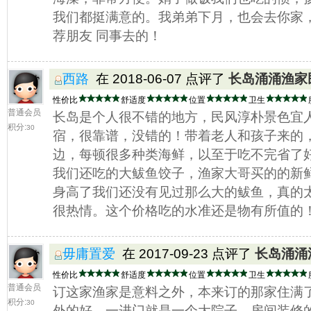
我们都挺满意的。我弟弟下月，也会去你家
荐朋友 同事去的！
西路
在 2018-06-07 点评了
长岛涌涌渔家
性价比
舒适度
位置
卫生
普通会员
长岛是个人很不错的地方，民风淳朴景色宜
积分:
30
宿，很靠谱，没错的！带着老人和孩子来的
边，每顿很多种类海鲜，以至于吃不完省了
我们还吃的大鲅鱼饺子，渔家大哥买的的新
身高了我们还没有见过那么大的鲅鱼，真的
很热情。这个价格吃的水准还是物有所值的
毋庸置爱
在 2017-09-23 点评了
长岛涌涌
性价比
舒适度
位置
卫生
普通会员
订这家渔家是意料之外，本来订的那家住满
积分:
30
外的好，一进门就是一个大院子。房间装修