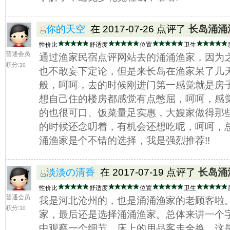
你的天空
在 2017-07-26 点评了
长岛涌涌
性价比
舒适度
位置
卫生
普通会员
通过渔家民宿点评网站去的涌涌渔家，因为
积分:
30
也不敢妄下定论，但是来长岛在渔家呆了几
般，呵呵，去的时候刚进门第一感觉就是房
想自己住的楼房都感觉有点憋屈，呵呵，感
的也很可口、饭菜量足实惠，大嫂家做得那
的时候还念叨着，有机会还想吃呢，呵呵，
涌渔家是个不错的选择，我是强烈推荐!!
淡淡の清香
在 2017-07-19 点评了
长岛涌
性价比
舒适度
位置
卫生
普通会员
我是河北沧州的，也是涌涌渔家的老顾客啦
积分:
30
家，最后还是选择涌涌渔家。总体来讲一个字
中观察一个细节，床上的用品客走全换。这