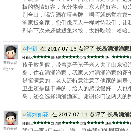
板的热情好客，充分体会山东人的好客。每
别合口，喝完酒在玩会牌。呵呵就感觉在家
渔家板全家，您们像亲人一样对待我们，让
别忘下次来还做鲅鱼水饺，太好吃啦。哈哈
柠初
在 2017-07-16 点评了
长岛涌涌渔家
性价比
舒适度
位置
卫生
普通会员
孩子放暑假，带着妻子孩子老人去了山东沿
积分:
30
岛，住在涌涌渔家，我家人对涌涌渔家的评
是挺满意的，老人还特意注意了他家的厨房
卫生还是挺干净的，给人的感觉很好，人也
岛，还会选择涌涌渔家。谢谢你们这两天的
笑灼如花
在 2017-07-11 点评了
长岛涌涌
性价比
舒适度
位置
卫生
普通会员
我们一家3口来自上海，原先我们的同事曾