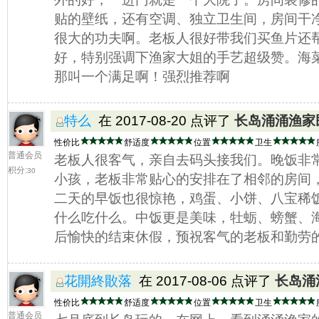
贴的壁纸，还有空调、独立卫生间，房间干
很大的功夫啊。老板人很好带我们买鱼片还
好，特别强调下渔家大姐的手艺超级赞。海
那叫一个满足啊！强烈推荐啊
特么
在 2017-08-20 点评了
长岛涌涌渔家
性价比
舒适度
位置
卫生
普通会员
老板人很客气，亲自去码头接我们。晚饭非常
积分:
30
小孩，老板非常贴心的安排在了相邻的房间
二天的早饭也很惊艳，鸡蛋、小饼、八宝稀
什么吃什么。中饭更是美味，牡蛎、螃蟹、
后愉快的结束休假，预祝客气的老板和勤劳
花開終贁落
在 2017-08-06 点评了
长岛涌
性价比
舒适度
位置
卫生
普通会员