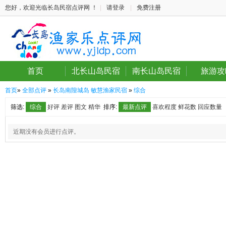
您好，欢迎光临长岛民宿点评网 ！
|
请登录
|
免费注册
首页
北长山岛民宿
南长山岛民宿
旅游攻
首页
»
全部点评
»
长岛南隍城岛 敏慧渔家民宿
»
综合
筛选:
综合
好评
差评
图文
精华
排序:
最新点评
喜欢程度
鲜花数
回应数量
近期没有会员进行点评。