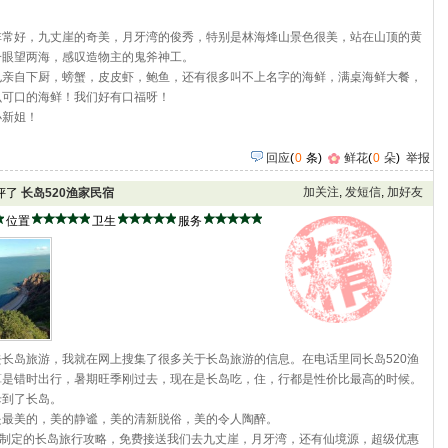
非常好，九丈崖的奇美，月牙湾的俊秀，特别是林海烽山景色很美，站在山顶的黄
一眼望两海，感叹造物主的鬼斧神工。
也亲自下厨，螃蟹，皮皮虾，鲍鱼，还有很多叫不上名字的海鲜，满桌海鲜大餐，
么可口的海鲜！我们好有口福呀！
小新姐！
回应
(
0
条)
鲜花
(
0
朵
)
举报
加关注
,
发短信
,
加好友
点评了
长岛520渔家民宿
位置
卫生
服务
长岛旅游，我就在网上搜集了很多关于长岛旅游的信息。在电话里同长岛520渔
算是错时出行，暑期旺季刚过去，现在是长岛吃，住，行都是性价比最高的时候。
母到了长岛。
是最美的，美的静谧，美的清新脱俗，美的令人陶醉。
们制定的长岛旅行攻略，免费接送我们去九丈崖，月牙湾，还有仙境源，超级优惠