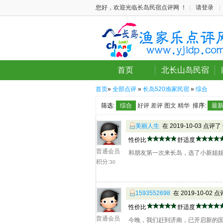
您好，欢迎光临长岛民宿点评网 ！
|
请登录
|
首页
北长山岛民宿
首页
»
全部点评
»
长岛520渔家民宿
»
综合
筛选:
综合
好评
差评
图文
精华
排序:
最
美丽人生
在 2019-10-03 点评了
性价比
舒适度
普通会员
和朋友第一次来长岛，选了小新姐姐
积分:
30
1593552698
在 2019-10-02 
性价比
舒适度
普通会员
今晚，我们赶到济南，已开启新的国