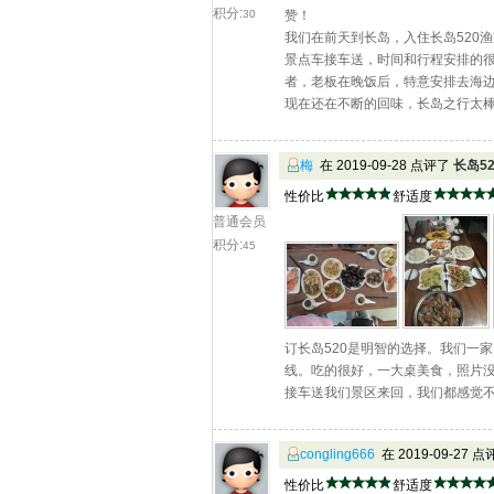
积分:
30
赞！
我们在前天到长岛，入住长岛520
景点车接车送，时间和行程安排的
者，老板在晚饭后，特意安排去海
现在还在不断的回味，长岛之行太
梅
在 2019-09-28 点评了
长岛5
性价比
舒适度
普通会员
积分:
45
订长岛520是明智的选择。我们一
线。吃的很好，一大桌美食，照片
接车送我们景区来回，我们都感觉
congling666
在 2019-09-27 
性价比
舒适度