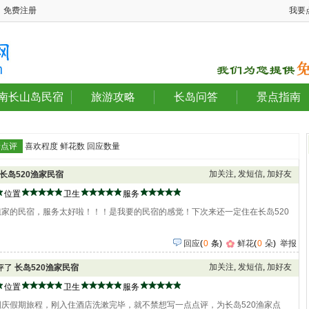
免费注册
我要
南长山岛民宿
旅游攻略
长岛问答
景点指南
新点评
喜欢程度
鲜花数
回应数量
加关注
,
发短信
,
加好友
长岛520渔家民宿
位置
卫生
服务
家的民宿，服务太好啦！！！是我要的民宿的感觉！下次来还一定住在长岛520
回应
(
0
条)
鲜花
(
0
朵
)
举报
加关注
,
发短信
,
加好友
点评了
长岛520渔家民宿
位置
卫生
服务
庆假期旅程，刚入住酒店洗漱完毕，就不禁想写一点点评，为长岛520渔家点