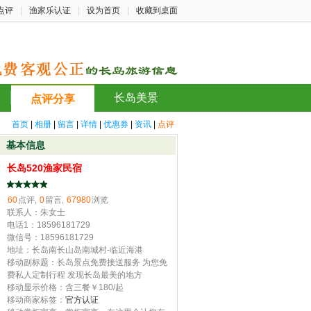
点评
|
渔家乐认证
|
设为首页
|
收藏到桌面
长岛美景
点评分享
首页
|
相册
|
留言
|
详情
|
优惠券
|
资讯
|
点评
基本信息
长岛520渔家民宿
60
点评,
0
留言,
67980
浏览
联系人：朱女士
电话1：18596181729
微信号：18596181729
地址：长岛南长山岛南城村-临近海港
移动副标题：长岛景点免费接送服务 为您免
费私人定制行程 发现长岛最美的地方
移动显示价格：含三餐￥180/起
移动商家标签：
官方认证