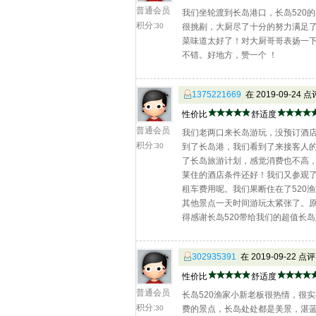
普通会员
我们坐轮渡到长岛港口，长岛520
积分:
30
很挑剔，大厨尽了十分的努力满足
菜味道太好了！对大厨哥哥表扬一下
不错。好地方，赞一个 ！
1375221669
在 2019-09-24 
性价比
舒适度
普通会员
我们老两口来长岛游玩，没预订酒
积分:
30
到了长岛港，我们看到了来接客人的
了长岛旅游计划，感觉消费也不高
莱住的酒店条件还好！我们又参观
租车费用呢。我们果断住在了520
其他景点一天时间游玩太紧张了。
得感谢长岛520带给我们的超值长
302935391
在 2019-09-22 点
性价比
舒适度
普通会员
长岛520渔家小新老板很热情，很
积分:
30
费的景点，长岛处处都是美景，湛