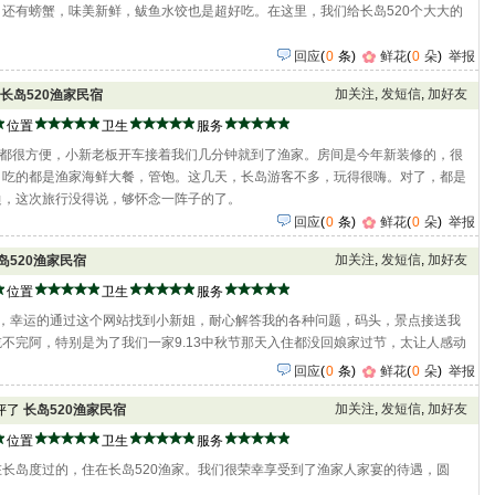
还有螃蟹，味美新鲜，鲅鱼水饺也是超好吃。在这里，我们给长岛520个大大的
回应
(
0
条)
鲜花
(
0
朵
)
举报
加关注
,
发短信
,
加好友
长岛520渔家民宿
位置
卫生
服务
岛都很方便，小新老板开车接着我们几分钟就到了渔家。房间是今年新装修的，很
，吃的都是渔家海鲜大餐，管饱。这几天，长岛游客不多，玩得很嗨。对了，都是
边，这次旅行没得说，够怀念一阵子的了。
回应
(
0
条)
鲜花
(
0
朵
)
举报
加关注
,
发短信
,
加好友
岛520渔家民宿
位置
卫生
服务
游，幸运的通过这个网站找到小新姐，耐心解答我的各种问题，码头，景点接送我
不完阿，特别是为了我们一家9.13中秋节那天入住都没回娘家过节，太让人感动
回应
(
0
条)
鲜花
(
0
朵
)
举报
加关注
,
发短信
,
加好友
点评了
长岛520渔家民宿
位置
卫生
服务
长岛度过的，住在长岛520渔家。我们很荣幸享受到了渔家人家宴的待遇，圆