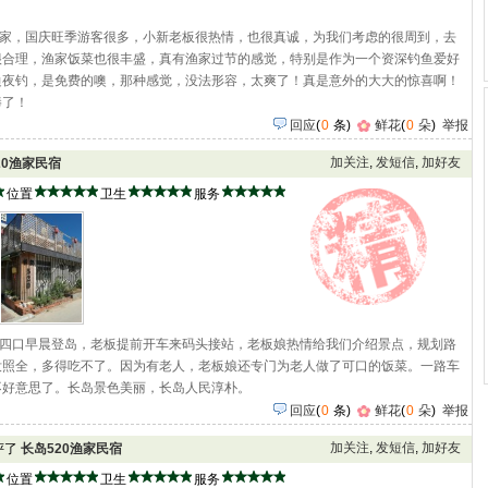
渔家，国庆旺季游客很多，小新老板很热情，也很真诚，为我们考虑的很周到，去
很合理，渔家饭菜也很丰盛，真有渔家过节的感觉，特别是作为一个资深钓鱼爱好
边夜钓，是免费的噢，那种感觉，没法形容，太爽了！真是意外的大大的惊喜啊！
棒了！
回应
(
0
条)
鲜花
(
0
朵
)
举报
加关注
,
发短信
,
加好友
20渔家民宿
位置
卫生
服务
家四口早晨登岛，老板提前开车来码头接站，老板娘热情给我们介绍景点，规划路
没照全，多得吃不了。因为有老人，老板娘还专门为老人做了可口的饭菜。一路车
不好意思了。长岛景色美丽，长岛人民淳朴。
回应
(
0
条)
鲜花
(
0
朵
)
举报
加关注
,
发短信
,
加好友
点评了
长岛520渔家民宿
位置
卫生
服务