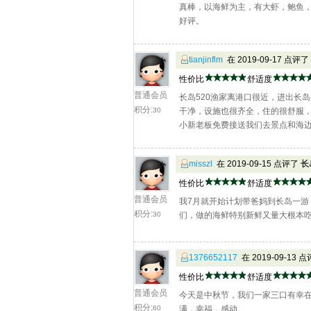
真棒，以海鲜为主，有大虾，鲍鱼，
好评。
tianjinflm
在 2019-09-17 点评了
性价比
舒适度
普通会员
长岛520渔家离港口很近，进出长
积分:
30
干净，设施也很齐全，住的很舒服
小新老板免费接送我们去景点和海
misszl
在 2019-09-15 点评了
长
性价比
舒适度
普通会员
我7月就开始计划带爸妈到长岛一
积分:
30
们，做的海鲜特别新鲜又量大根本吃
1376652117
在 2019-09-13 
性价比
舒适度
普通会员
今天是中秋节，我们一家三口有幸在
积分:
60
满，幸福，感动。