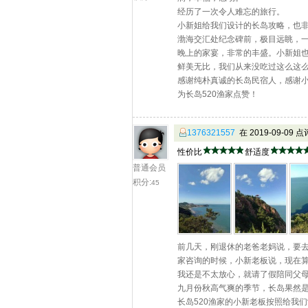
经历了一次令人难忘的旅行。
小新姐给我们设计的长岛攻略，也
渤海交汇处纪念碑前，极目远眺，
晚上的家宴，非常的丰盛。小新姐
鲜美无比，我们从来没吃过这么这
感谢纯朴真诚的长岛民宿人，感谢
为长岛520渔家点赞！
1376321557
在 2019-09-09 
性价比
舒适度
普通会员
积分:
45
前几天，刚退休的老爸老妈说，要去
家咨询的时候，小新老板说，现在
我还是不太放心，就请了假陪同父
九月份秋高气爽的季节，长岛果然
长岛520渔家的小新老板按照给我