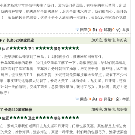
的小新老板就非常热情得去接了我们，因为我们是回民，有很多的生活禁忌，所以
了我的各种需要，能买新的全部买新的，厨具全部沸水煮过，我们很放心，而且饭
！，长岛的风景也很美，这是十分令人满意的一次旅行，长岛520渔家真心觉得
回应
(
0
条)
鲜花
(
0
朵
)
举报
加关注
,
发短信
,
加好友
点评了
长岛520渔家民宿
位置
卫生
服务
店，赶早班船从蓬莱到了长岛，计划转转景点，做末班船回蓬莱住。
长岛520渔家的老板，我们抽空简单了解了一下，老板很热情，给我们简单规划
，就跟着到了渔家看看，坐车没几分钟就到了渔家，房间很干净，很舒适，比在蓬
了厨房，也很整洁卫生，价格不贵，关键还能免费车接车送去景点，能省下不少出
渔家，事实证明这选择太明智了，长岛太美了，林海烽山，九丈崖，月牙湾，还有
原计划一天的游玩，变成了两天，总费用没增加，玩得又尽兴，又休闲，真好！还
岛旅行！
回应
(
0
条)
鲜花
(
0
朵
)
举报
加关注
,
发短信
,
加好友
评了
长岛520渔家民宿
位置
卫生
服务
实在，景点只带我们老两口去九丈崖和月牙湾，门票也很优惠。其他都是去海边免
蓝的天空，徐徐海风，漫步海边，真是一种享受。我们玩的也很尽兴。渔家饭菜也