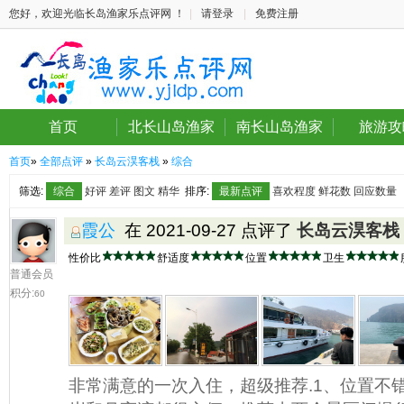
您好，欢迎光临长岛渔家乐点评网 ！
|
请登录
|
免费注册
首页
北长山岛渔家
南长山岛渔家
旅游攻
首页
»
全部点评
»
长岛云淏客栈
»
综合
筛选:
综合
好评
差评
图文
精华
排序:
最新点评
喜欢程度
鲜花数
回应数量
霞公
在 2021-09-27 点评了
长岛云淏客栈
性价比
舒适度
位置
卫生
普通会员
积分:
60
非常满意的一次入住，超级推荐.1、位置不