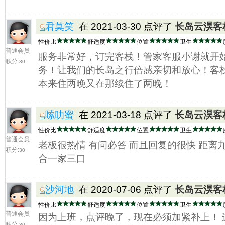
君莫笑
在 2021-03-30 点评了
长岛云淏客
性价比
舒适度
位置
卫生
普通会员
服务非常好，订完客栈！管家客服小谢就开
积分:
30
务！让我们的长岛之行倍感亲切和放心！客
本来住两晚又在那续住了两晚！
嗦叻蜜
在 2021-03-18 点评了
长岛云淏客
性价比
舒适度
位置
卫生
普通会员
老板很热情 有问必答 而且回复的很快 距离
积分:
30
合一家三口
沙河地
在 2020-07-06 点评了
长岛云淏客
性价比
舒适度
位置
卫生
普通会员
因为上班，点评晚了，现在必须加紧补上！ 
积分:
30