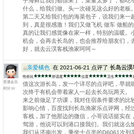
子海鲜让我们都惊呆了，菜量太多了，都吃
什么，给我们做。头一次碰见这么好的老板
第二天又给我们包的海菜包子，说我们来一
到，真是很感激！我们又做飞机 做车 做船
真的让我们感觉像在家一样，特别的温暖。
机会，会再去长岛的，也会推荐给朋友们，
好，就去云淏客栈渔家呵呵～
亲爱橘色
在 2021-06-21 点评了
长岛云淏
性价比
舒适度
位置
卫生
普通会员
借这次游长岛，发一个详尽的点评吧，早就
积分:
30
次终于有机会带着家人一起去长岛玩两天。
来之前做足了功课，我对住宿条件要求的比
影响心情，百度找到长岛渔家乐点评网，经
客栈，加了他那边的微信，小哥说话挺实在
驾游，他说可以到港口接我们。我们就这么
我们从济南出发，乘坐十点半的D6061次