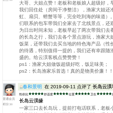
大哥、大姐点赞！老板和老板娘人超级好，
我们回住处（房间干净整洁），渔家大姐还
虹、扇贝、螃蟹等等，完全吃到海的味道）。
们联系的包车带我们全家去了北线景点，还观
为日出时间未知，老板早起了两次带我们去看
的长岛之行，我们去各个景点游玩，渔家大
饭菜，还带我们去买当地的特色海产品（性
的待遇，特别值得一提的，我们还有幸跟随
盛的。给云淏客栈点赞赞赞！
ps1：渔家大姐做饭超级好吃，饭足味美；
ps2：长岛渔家乐首选！真的是物美价廉！
春和景明
在 2019-09-11 点评了
长岛云淏
性价比
舒适度
位置
卫生
普通会员
长岛云淏缘
积分:
30
一家三口去长岛玩，提前打电话联系，老板