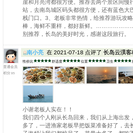
崖和月亮湾都很方便。推荐去两个景区间慢
站，去南岛城区码头都很方便，还有蓝色大
栈门口。3、老板非常热情，给推荐游玩攻略
棒，海鲜不重样，都好新鲜。………………
别推荐，长岛的美好时光，感谢这段旅行。
南小亮
在 2021-07-18 点评了
长岛云淏客
性价比
舒适度
位置
卫生
普通会员
积分:
65
小谢老板人实在！！
我们四个人刚从长岛回来，我们从上海出发，
多了，一进渔家老板早把饭菜准备好了，去