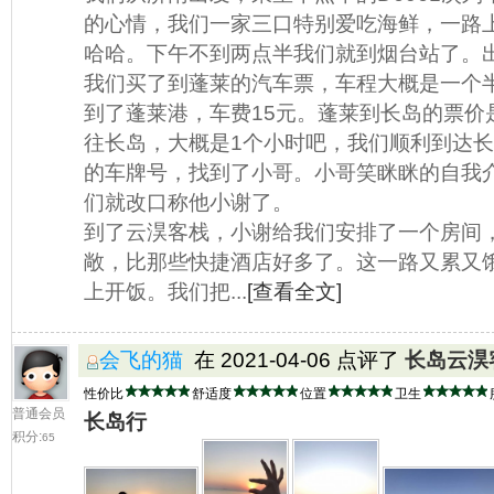
的心情，我们一家三口特别爱吃海鲜，一路
哈哈。下午不到两点半我们就到烟台站了。
我们买了到蓬莱的汽车票，车程大概是一个
到了蓬莱港，车费15元。蓬莱到长岛的票价
往长岛，大概是1个小时吧，我们顺利到达
的车牌号，找到了小哥。小哥笑眯眯的自我
们就改口称他小谢了。
到了云淏客栈，小谢给我们安排了一个房间
敞，比那些快捷酒店好多了。这一路又累又
上开饭。我们把...
[查看全文]
会飞的猫
在 2021-04-06 点评了
长岛云淏
性价比
舒适度
位置
卫生
普通会员
长岛行
积分:
65