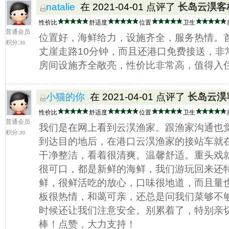
natalie
在 2021-04-01 点评了
长岛云淏客
性价比
舒适度
位置
卫生
普通会员
位置好，海鲜给力，设施齐全，服务热情。
积分:
30
丈崖走路10分钟，而且还港口免费接送，非
房间设施齐全敞亮，性价比非常高，值得入
小猫的你
在 2021-04-01 点评了
长岛云淏
性价比
舒适度
位置
卫生
普通会员
我们是在网上看到云淏渔家。跟渔家沟通也
积分:
30
到达目的地后，在港口云淏渔家的接站车就
干净整洁，看着很清爽。温馨舒适。重头戏
很可口，都是新鲜的海鲜，我们游玩回来还
鲜，很鲜活吃的放心，口味很地道，而且量
板很热情，和蔼可亲，还总是问我们菜够不
时候还让我们注意安全。别累着了，特别亲
棒！点赞，大力支持！