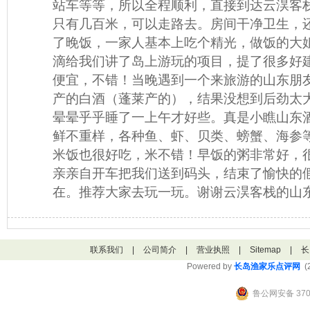
站车等等，所以全程顺利，直接到达云淏客
只有几百米，可以走路去。房间干净卫生，
了晚饭，一家人基本上吃个精光，做饭的大
滴给我们讲了岛上游玩的项目，提了很多好
便宜，不错！当晚遇到一个来旅游的山东朋
产的白酒（蓬莱产的），结果没想到后劲太
晕晕乎乎睡了一上午才好些。真是小瞧山东
鲜不重样，各种鱼、虾、贝类、螃蟹、海参
米饭也很好吃，米不错！早饭的粥非常好，
亲亲自开车把我们送到码头，结束了愉快的
在。推荐大家去玩一玩。谢谢云淏客栈的山
联系我们
|
公司简介
|
营业执照
|
Sitemap
|
长
Powered by
长岛渔家乐点评网
(2
鲁公网安备 3706