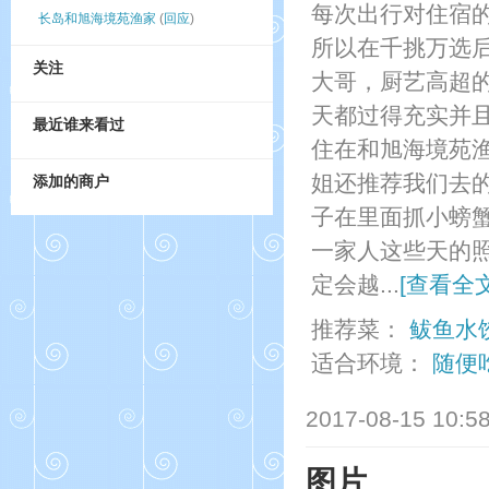
每次出行对住宿
长岛和旭海境苑渔家
(
回应
)
所以在千挑万选
关注
大哥，厨艺高超
天都过得充实并
最近谁来看过
住在和旭海境苑
姐还推荐我们去
添加的商户
子在里面抓小螃
一家人这些天的
定会越...
[查看全文
推荐菜：
鲅鱼水
适合环境：
随便
2017-08-15 10:5
图片