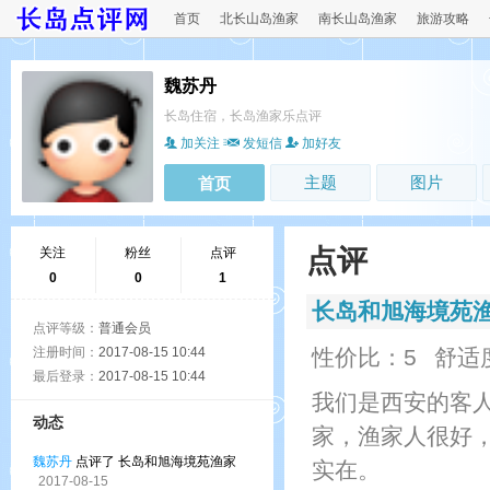
首页
北长山岛渔家
南长山岛渔家
旅游攻略
魏苏丹
长岛住宿，长岛渔家乐点评
加关注
发短信
加好友
主题
图片
首页
点评
关注
粉丝
点评
0
0
1
长岛和旭海境苑
点评等级：
普通会员
注册时间：
2017-08-15 10:44
性价比：5
舒适
最后登录：
2017-08-15 10:44
我们是西安的客
动态
家，渔家人很好
魏苏丹
点评了 长岛和旭海境苑渔家
实在。
2017-08-15