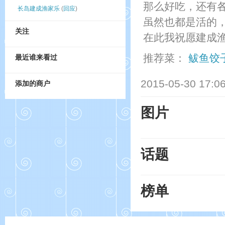
那么好吃，还有
长岛建成渔家乐
(
回应
)
虽然也都是活的
关注
在此我祝愿建成
推荐菜：
鲅鱼饺
最近谁来看过
2015-05-30 17:0
添加的商户
图片
话题
榜单