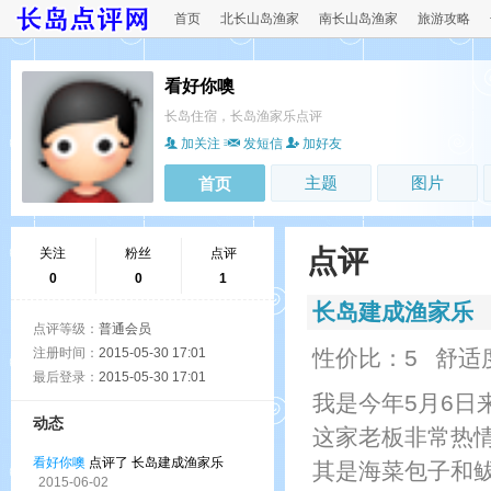
首页
北长山岛渔家
南长山岛渔家
旅游攻略
看好你噢
长岛住宿，长岛渔家乐点评
加关注
发短信
加好友
主题
图片
首页
点评
关注
粉丝
点评
0
0
1
长岛建成渔家乐
点评等级：
普通会员
注册时间：
2015-05-30 17:01
性价比：5
舒适
最后登录：
2015-05-30 17:01
我是今年5月6日
动态
这家老板非常热
看好你噢
点评了 长岛建成渔家乐
其是海菜包子和
2015-06-02