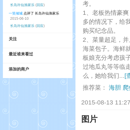
考。
长岛许仙渔家乐
(
回应
)
1、老板热情豪
一笑倾城
点评了 长岛许仙渔家乐
2015-06-10
多的情况下，给
长岛许仙渔家乐
(
回应
)
购买纪念品。
2、菜量超足，并
关注
海菜包子。海鲜
最近谁来看过
板娘充分考虑孩
过地瓜丸等等临
添加的商户
么，她给我们...
[
推荐菜：
海胆
爬
2015-08-13 11:2
图片