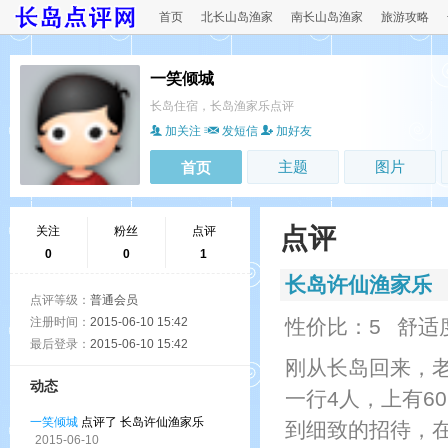
首页
北长山岛渔家
南长山岛渔家
旅游攻略
一笑倾城
长岛住宿，长岛渔家乐点评
加关注
发短信
加好友
主题
图片
首页
点评
关注
粉丝
点评
0
0
1
长岛许仙渔家乐
点评等级：
普通会员
注册时间：
2015-06-10 15:42
性价比：5
舒适
最后登录：
2015-06-10 15:42
刚从长岛回来，
动态
一行4人，上有6
一笑倾城
点评了 长岛许仙渔家乐
到细致的招待，
2015-06-10