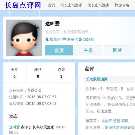
首页
北长山岛渔家
南长山岛渔家
旅游攻略
这叫爱
长岛住宿，长岛渔家乐点评
加关注
发短信
加好友
主题
图片
首页
点评
关注
粉丝
点评
0
0
1
长岛双辰渔家
性价比：5
舒适度：5
位置
点评等级：
普通会员
注册时间：
2016-06-07 08:57
五月四号中午到的长岛，没想
最后登录：
2016-06-07 08:57
间能洗澡。。晚饭吃的九个菜
长点。还住这里。
动态
推荐菜：
皮皮虾
螃蟹
扇贝
这叫爱
点评了 长岛双辰渔家
2016-
适合环境：
随便吃吃
家庭聚会
06-07