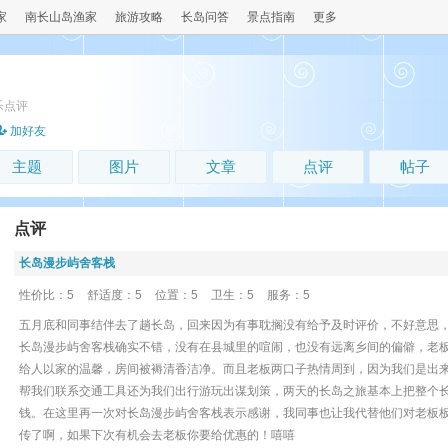
家
南长山岛渔家
旅游攻略
长岛问答
景点指南
更多
乐点评
加好友
主题
图片
文章
点评
帖子
点评
长岛漫步屿舍客栈
性价比：5
舒适度：5
位置：5
卫生：5
服务：5
五月底和同事结伴去了趟长岛，回来因为有事耽搁没有给予及时评价，不好意思
长岛漫步屿舍客栈确实不错，没有在县城里的喧闹，也没有远离乡间的偏僻，老
给人以家的温馨，房间被褥清香洁净。而且老板两口子热情周到，因为我们是出
帮我们联系交通工具还为我们出行游玩出谋划策，两天的长岛之旅基本上把整个
钱。在这里再一次对长岛漫步屿舍客栈表示感谢，我同事也让我代替他们对老板板
传了啊，如果下次有机会去老板你要给优惠的！嘻嘻