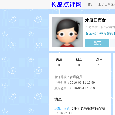
首页
北长山岛渔
水瓶日而食
长岛住宿，长岛渔家
加关注
发短信
首页
关注
粉丝
点评
0
0
1
点评等级：
普通会员
注册时间：
2016-06-11 15:59
最后登录：
2016-06-11 15:59
动态
水瓶日而食
点评了 长岛漫步屿舍客栈
2016-06-11