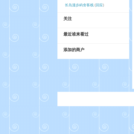
长岛漫步屿舍客栈
(
回应
)
关注
最近谁来看过
添加的商户