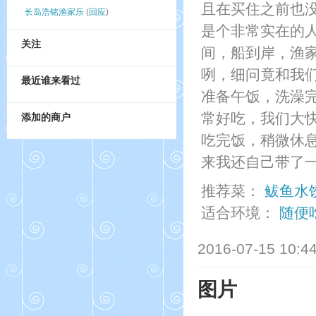
且在买住之前也
长岛浩铭渔家乐
(
回应
)
是个非常实在的
关注
间，船到岸，渔
咧，细问竟和我
最近谁来看过
准备午饭，洗澡
常好吃，我们大
添加的商户
吃完饭，稍微休
来我还自己带了一套
推荐菜：
鲅鱼水
适合环境：
随便
2016-07-15 10:4
图片