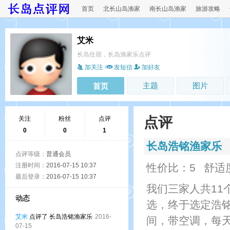
首页
北长山岛渔家
南长山岛渔家
旅游攻略
艾米
长岛住宿，长岛渔家乐点评
加关注
发短信
加好友
主题
图片
首页
点评
关注
粉丝
点评
0
0
1
长岛浩铭渔家乐
点评等级：
普通会员
注册时间：
2016-07-15 10:37
性价比：5
舒适
最后登录：
2016-07-15 10:37
我们三家人共1
动态
选，终于选定浩
艾米
点评了 长岛浩铭渔家乐
2016-
间，带空调，每
07-15