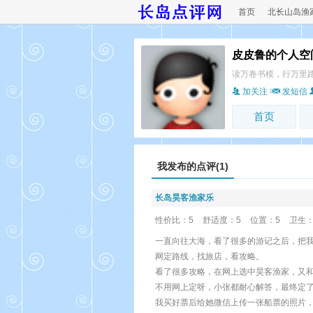
首页
北长山岛渔
皮皮鲁的个人空
读万卷书模，行万里
加关注
发短信
首页
我发布的点评(1)
长岛昊客渔家乐
性价比：5
舒适度：5
位置：5
卫生：
一直向往大海，看了很多的游记之后，把
网定路线，找旅店，看攻略。
看了很多攻略，在网上选中昊客渔家，又
不用网上定呀，小张都耐心解答，最终定了
我买好票后给她微信上传一张船票的照片