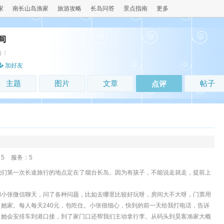
家
南长山岛渔家
旅游攻略
长岛问答
景点指南
更多
间
路！
加好友
主题
图片
文章
帖子
点评
5
服务：5
我们第一次长途旅行的地点定在了烟台长岛。因为有孩子，不能说走就走，提前上
和小张微信聊天，问了各种问题，比如去哪里比较好玩呀，房间大不大呀，门票用
她家。每人每天240元，包吃住。小张很细心，快到的前一天给我打电话，告诉
，她会安排车到港口接，到了家门口还帮我们主动拿行李。从码头到昊客渔家大概