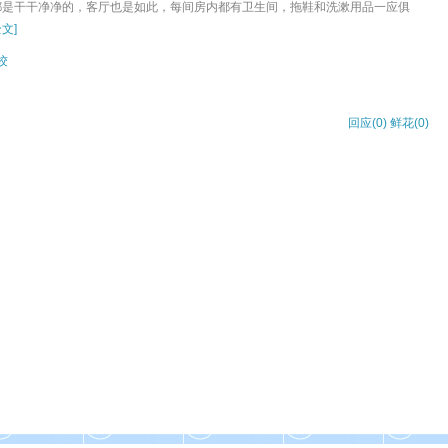
都是干干净净的，客厅也是如此，每间房内都有卫生间，拖鞋和洗漱用品一应俱
文]
饺
回应(0)
鲜花(
0
)