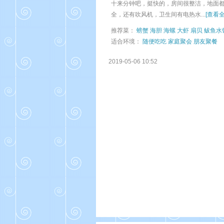
十来分钟吧，挺快的，房间很整洁，地面
全，还有吹风机，卫生间有电热水...
[查看全
推荐菜：
螃蟹
海胆
海螺
大虾
扇贝
鲅鱼水
适合环境：
随便吃吃
家庭聚会
朋友聚餐
2019-05-06 10:52