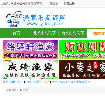
您好，欢迎光临长岛民宿点评网 ！
|
请登录
|
免费注册
首页
北长山岛民宿
南长山岛民宿
旅游攻
首页
|
相册
|
留言
|
详情
|
优惠券
|
资讯
|
点评
|
长岛
»
长岛永安渔家民宿
没有找到任何信息。