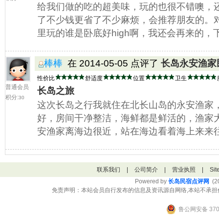
给我们做的吃的超美味，玩的也很不错噢，
了不少钱更省了不少麻烦，会推荐朋友的。
里玩的谁是卧底好high啊，我还会再来的
棒棒
在 2014-05-05 点评了
长岛永安渔家
性价比
舒适度
位置
卫生
普通会员
长岛之旅
积分:
30
这次长岛之行我就住在北长山岛的永安渔家
好，房间干净整洁，海鲜都是鲜活的，渔家
安渔家离海边很近，站在海边看着海上来来
联系我们
|
公司简介
|
营业执照
|
Si
Powered by
长岛民宿点评网
(20
免责声明：本站会员自行发布的信息及资讯源自网络,本站不承担
鲁公网安备 3706