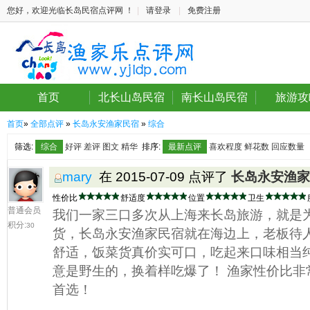
您好，欢迎光临长岛民宿点评网 ！
|
请登录
|
免费注册
首页
北长山岛民宿
南长山岛民宿
旅游攻
首页
»
全部点评
»
长岛永安渔家民宿
»
综合
筛选:
综合
好评
差评
图文
精华
排序:
最新点评
喜欢程度
鲜花数
回应数量
mary
在 2015-07-09 点评了
长岛永安渔家
性价比
舒适度
位置
卫生
普通会员
我们一家三口多次从上海来长岛旅游，就是
积分:
30
货，长岛永安渔家民宿就在海边上，老板待
舒适，饭菜货真价实可口，吃起来口味相当
意是野生的，换着样吃爆了！ 渔家性价比非
首选！