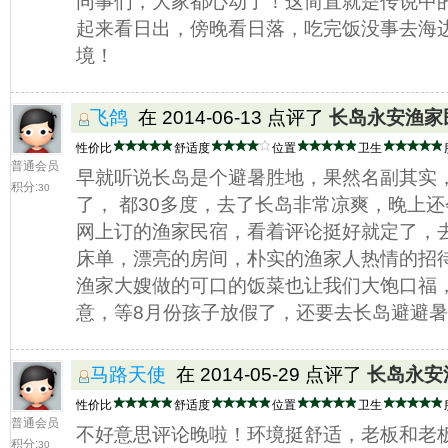
同事们，大家都心动了！这简直就是传说中
起来看日出，傍晚看日落，吃完饭没事去海
境！
飞鸽
在 2014-06-13 点评了
长岛永安渔家
性价比
舒适度
位置
卫生
普通会员
早就听说长岛是个避暑胜地，果然名副其实
积分:
30
了， 都30多度，去了长岛非常凉爽，晚上
网上订的渔家民宿，看着评论挺好就定了，
床单，漂亮的房间，朴实的渔家人热情的招
渔家大嫂做的可口的饭菜也让我们大饱口福
意，等8月份孩子放假了，还要去长岛避避
马路天使
在 2014-05-29 点评了
长岛永安
性价比
舒适度
位置
卫生
普通会员
不好意思评论晚啦！环境挺舒适，老板和老
积分:
30