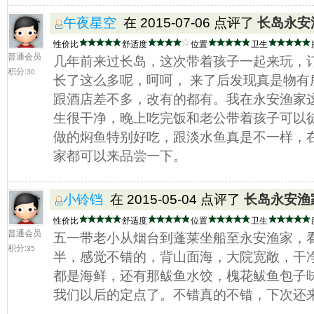
午夜星空
在 2015-07-06 点评了
长岛永安
性价比
舒适度
位置
卫生
普通会员
几年前来过长岛，这次带着孩子一起来玩，
积分:
30
长了这么多呢，呵呵， 来了后发现真是物有
跟酒店差不多，改有的都有。我在永安渔家
生很干净，晚上吃完饭和老公带着孩子可以
做的焖鱼特别好吃，跟淡水鱼真是不一样，
家都可以来品尝一下。
小铃铛
在 2015-05-04 点评了
长岛永安渔
性价比
舒适度
位置
卫生
普通会员
五一带老小从烟台到蓬莱坐船至永安渔家，
积分:
35
半，感觉不错的，背山面海，大院宽敞，干
都是海鲜，还有那鲅鱼水饺，槐花鲅鱼包子
我们以后的定点了。不错真的不错，下次还