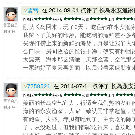
蓝雪
在 2014-08-01 点评了
长岛永安渔家
性价比
舒适度
位置
卫生
普通会员
刚从长岛回来，玩了3天， 吃住都在永安渔
积分:
30
我留下了美好的印象。能吃到的海鲜差不多
买现打捞上来的新鲜的海货，真是让我们大
合口味，房间收拾的也很干净，确实有种回
太漂亮，海水那么清澈，天那么蓝，空气那
一家约好了夏天再见面，以后带着亲戚朋友
7758521
在 2014-07-11 点评了
长岛永安
性价比
舒适度
位置
卫生
普通会员
美丽的长岛空气宜人，很适合我们热的发狂的
积分:
30
海的的永安渔家，大家一致认同非常超值，
有鲍鱼、大虾、赤贝都吃到了。主食吃的除
子，从没吃过，但我们都能吃得来，喜欢吃