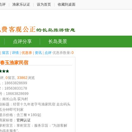
点评
|
渔家乐认证
|
设为首页
|
收藏到桌面
点评分享
长岛美景
|
留言
|
详情
|
优惠券
|
资讯
|
点评
优惠券数量
:
0
岛春玉渔家民宿
评,
0
留言,
33862
浏览
：18663828699
：18563833178
：18663828699
：南长山岛 荻沟村
副标题：经菅十九年老字号渔家民宿 走出码头
五分钟即可到家
显示价格：含三餐￥180/起
商家标签：
官网认证
掌柜宣言：掌柜宣言：服务宗旨：“为游客解
为战友服务”。