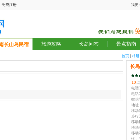
免费注册
我要
旅游攻略
长岛问答
景点指南
南长山岛民宿
首页
|
相册
长
10
点
电话1
电话2
微信号
地址
移动
步行
移动
移动
移动
忧，