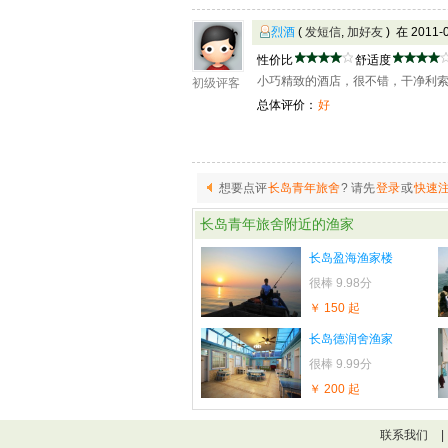
烈酒
(
发短信
,
加好友
) 在 2011
性价比
舒适度
小巧精致的酒店，很不错，干净利
初级评客
总体评价：
好
想要点评
长岛青年旅舍
? 请先
登录
或
快速
长岛青年旅舍
附近的渔家
长岛盈海渔家楼
很棒
9.98分
￥ 150 起
长岛德润舍渔家
很棒
9.99分
￥ 200 起
联系我们
|