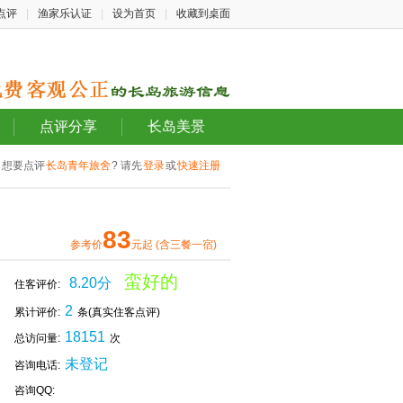
点评
|
渔家乐认证
|
设为首页
|
收藏到桌面
点评分享
长岛美景
想要点评
长岛青年旅舍
? 请先
登录
或
快速注册
83
参考价
元起 (含三餐一宿)
蛮好的
8.20分
住客评价:
2
累计评价:
条(真实住客点评)
18151
总访问量:
次
未登记
咨询电话:
咨询QQ: