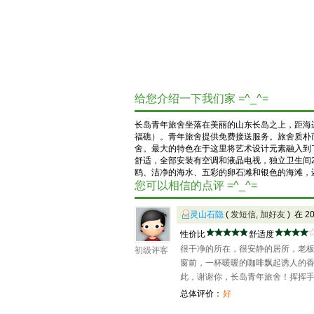
给您介绍一下我们家 =^_^=
长岛青年旅舍坐落在美丽的山东长岛之上，距海
福礁）。青年旅舍提供免费接送服务。旅舍质朴
舍。最大的特色在于这里将艺术设计元素融入到
舒适，全部安装有空调和液晶电视，独立卫生间
鸥、洁净的海水、五彩的卵石滩和银色的海滩，
您可以相信的点评 =^_^=
灵山石隐
(
发短信
,
加好友
) 在 2
性价比
舒适度
很干净的所在，很安静的居所，老
初级评客
窗前，一杯暖暖的咖啡飘起诱人的
此，谢谢你，长岛青年旅舍！挥挥
总体评价：
好