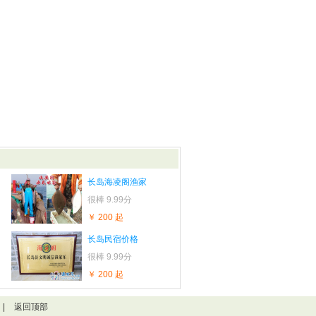
长岛海凌阁渔家
很棒
9.99分
￥ 200 起
长岛民宿价格
很棒
9.99分
￥ 200 起
|
返回顶部