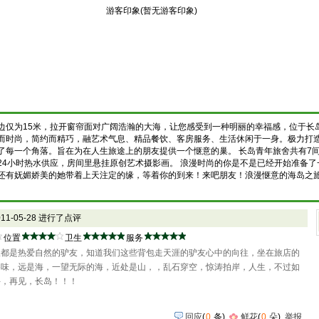
游客印象(暂无游客印象)
边仅为15米，拉开窗帘面对广阔浩瀚的大海，让您感受到一种明丽的幸福感，位于长
而时尚，简约而精巧，融艺术气息、精品餐饮、客房服务、生活休闲于一身。极力打
了每一个角落。旨在为在人生旅途上的朋友提供一个惬意的巢。 长岛青年旅舍共有7间
24小时热水供应，房间里悬挂原创艺术摄影画。 浪漫时尚的你是不是已经开始准备
还有妩媚娇美的她带着上天注定的缘，等着你的到来！来吧朋友！浪漫惬意的海岛之
011-05-28 进行了点评
位置
卫生
服务
板都是热爱自然的驴友，知道我们这些背包走天涯的驴友心中的向往，坐在旅店的
香味，远是海，一望无际的海，近处是山，，乱石穿空，惊涛拍岸，人生，不过如
手，再见，长岛！！！
回应
(
0
条)
鲜花
(
0
朵
)
举报