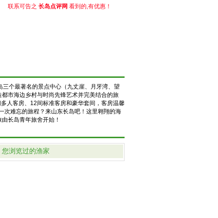
联系可告之
长岛点评网
看到的,有优惠！
岛三个最著名的景点中心（九丈崖、月牙湾、望
造都市海边乡村与时尚先锋艺术并完美结合的旅
多人客房、12间标准客房和豪华套间，客房温馨
了一次难忘的旅程？来山东长岛吧！这里翱翔的海
旅由长岛青年旅舍开始！
您浏览过的渔家