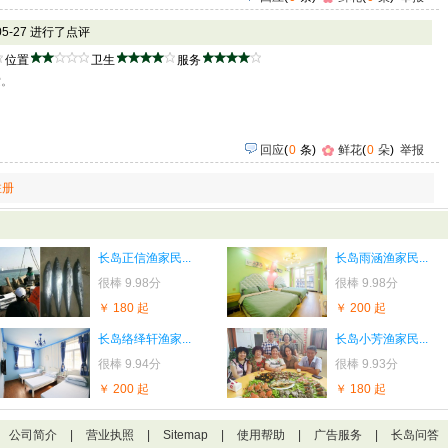
-05-27 进行了点评
位置
卫生
服务
索。
回应
(
0
条)
鲜花
(
0
朵
)
举报
注册
长岛正信渔家民...
长岛雨涵渔家民...
很棒
9.98分
很棒
9.98分
￥ 180 起
￥ 200 起
长岛络绎轩渔家...
长岛小芳渔家民...
很棒
9.94分
很棒
9.93分
￥ 200 起
￥ 180 起
公司简介
|
营业执照
|
Sitemap
|
使用帮助
|
广告服务
|
长岛问答