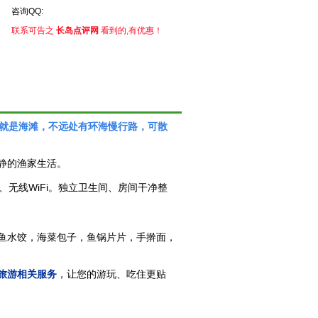
咨询QQ:
联系可告之
长岛点评网
看到的,有优惠！
米就是海滩，不远处有环海慢行路，可散
静的渔家生活。
无线WiFi。独立卫生间、房间干净整
鱼水饺，海菜包子，鱼锅片片，手擀面，
旅游相关服务
，让您的游玩、吃住更贴