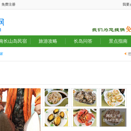
免费注册
我要
南长山岛民宿
旅游攻略
长岛问答
景点指南
家
网友上传
(共44张图片)