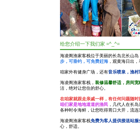
给您介绍一下我们家 =^_^=
海凌阁渔家客栈位于美丽的长岛北长山岛
步，可垂钓，可免费赶海
，观黄海日出，
咱家外有健身广场，还有
音乐喷泉，渔村
海凌阁渔家客栈，
装修温馨舒适，房间宽
洁，绝对让您住的舒心。
在咱家就跟走亲戚一样，有任何问题随时
咱们家是地地道道的渔民
，几代人在长岛
各种时令海鲜，让您吃得胃口大开，流连
海凌阁渔家客栈
免费为客人提供接送站服
心，舒适。