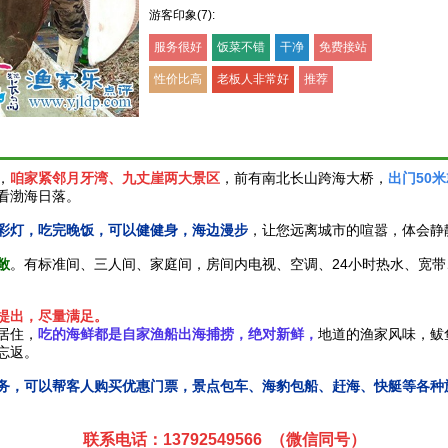
游客印象(7):
服务很好
饭菜不错
干净
免费接站
性价比高
老板人非常好
推荐
，
咱家
紧邻月牙湾、九丈崖两大景区
，前有南北长山跨海大桥，
出门50
看渤海日落。
彩灯，吃完晚饭，可以健健身，海边漫步
，让您远离城市的喧嚣，体会静
敞
。有标准间、三人间、家庭间，房间内电视、空调、24小时热水、宽带、
提出，尽量满足。
居住，
吃的海鲜都是自家渔船出海捕捞，绝对新鲜，
地道的渔家风味，鲅
忘返。
务，可以帮客人购买优惠门票，景点包车、海豹包船、赶海、快艇等各种
联系电话：13792549566 （微信同号）