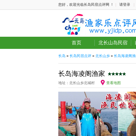
您好，欢迎光临长岛民宿点评网 ！
|
请登录
|
首页
北长山岛民宿
长岛
»
长岛民宿点评
»
北长山乡
»
长岛海凌阁渔
长岛海凌阁渔家
地址：北长山乡北城村
查看地图