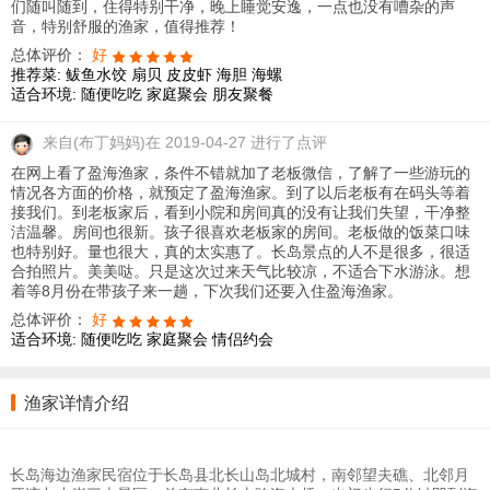
们随叫随到，住得特别干净，晚上睡觉安逸，一点也没有嘈杂的声
音，特别舒服的渔家，值得推荐！
总体评价：
好
推荐菜:
鲅鱼水饺
扇贝
皮皮虾
海胆
海螺
适合环境:
随便吃吃
家庭聚会
朋友聚餐
来自
(布丁妈妈)在 2019-04-27 进行了点评
在网上看了盈海渔家，条件不错就加了老板微信，了解了一些游玩的
情况各方面的价格，就预定了盈海渔家。到了以后老板有在码头等着
接我们。到老板家后，看到小院和房间真的没有让我们失望，干净整
洁温馨。房间也很新。孩子很喜欢老板家的房间。老板做的饭菜口味
也特别好。量也很大，真的太实惠了。长岛景点的人不是很多，很适
合拍照片。美美哒。只是这次过来天气比较凉，不适合下水游泳。想
着等8月份在带孩子来一趟，下次我们还要入住盈海渔家。
总体评价：
好
适合环境:
随便吃吃
家庭聚会
情侣约会
渔家详情介绍
长岛海边渔家民宿位于长岛县北长山岛北城村，南邻望夫礁、北邻月