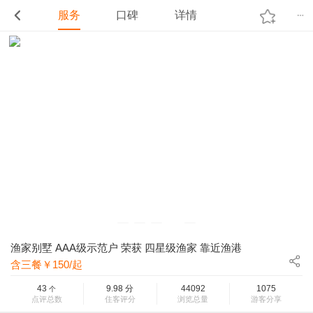
服务
口碑
详情
渔家别墅 AAA级示范户 荣获 四星级渔家 靠近渔港
含三餐￥150/起
43
9.98
分
44092
1075
个
点评总数
住客评分
浏览总量
游客分享