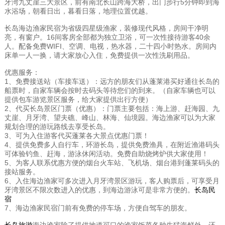
牙湾九丈崖三大景区，前有南北长山跨海大桥，出门步行5分钟即到海
水浴场，朝看日出，暮看日落，地理位置优越。
长岛海边渔家民宿为省级四星级渔家，装修现代风格，房间干净明
亮，有窗户。16间客房全部都为独立卫浴，可一次性接待游客40余
人。配备免费WIFI、空调、电视，热水器，二十四小时热水。房间内
床单一人一换，请大家放心入住，免费提供一次性洗刷用品。
优惠服务：
1、免费接送站（车接车送）：远方的朋友们从蓬莱港买好通往长岛的
船票时，自家车辆会按时去码头等待您们的到来。（自家车辆也可以
提供包车游览景区服务，给大家提供出行方便）
2、代买长岛景区门票（优惠）：门票主要包括：海上游、赶海园、九
丈崖、月牙湾、望夫礁、峰山、林海、仙境园。海边渔家可以为大家
规划合理的游玩路线去享受长岛。
3、可为入住游客代买蓬莱各大景点优惠门票！
4、提供免费多人自行车，环游长岛，提供免费渔具，在附近渔港码头
可体验钓鱼、赶海，游泳休闲活动。免费自助烧烤炉供大家使用！
5、为客人联系优惠方便的烟台火车站、飞机场、烟台港到蓬莱码头的
接站服务。
6、入住海边渔家可多次进入月牙湾景区游玩，客人购票后，可享受月
牙湾景区不限次数进入的优惠，到海边游泳可是非常方便的。
长岛民
宿
7、海边渔家民宿门前有免费的停车场，方便自驾车的朋友。
长岛旅游
海边渔家除了提供地道可口的渔家饭菜各种生猛海鲜外，还