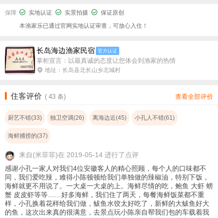
保障
实地认证
实景拍摄
保证原创
本渔家乐已通过官网实地认证审查，可放心入住！
长岛海边渔家民宿
官方认证
掌柜宣言：以最真诚的态度让您体会到渔家的热情
地址：长岛县北长山乡北城村
住客评价
(
43
条)
查看全部评价
厨艺不错(33)
独卫空调(26)
离海边近(45)
小孔人不错(61)
海鲜捕捞的(37)
来自
(米菲菲)在 2019-05-14 进行了点评
感谢小孔一家人对我们4位安徽客人的精心照顾，每个人的口味都不
同，我们爱吃辣，难得小陈顿顿给我们单独做的辣椒油，特别下饭，
海鲜就更不用说了。一大桌一大桌的上。海鲜尽情的吃，鲍鱼 大虾 螃
蟹 皮皮虾等等……好多海鲜，我们住了两天，每餐海鲜饭菜都不重
样，小孔换着花样给我们做，鲅鱼水饺太好吃了，新鲜的大鲅鱼好大
的鱼，这次出来真的很满意，去景点玩小陈亲自帮我们包的车载着我