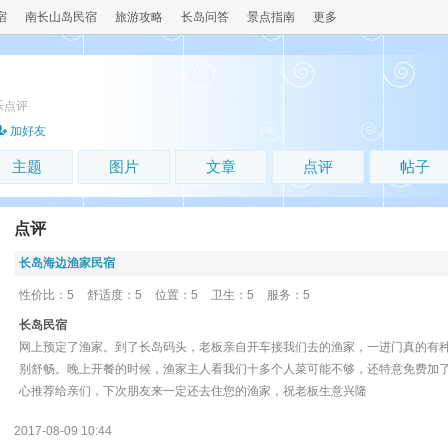
宿
南长山岛民宿
旅游攻略
长岛问答
景点指南
更多
乐点评
加好友
主题
图片
文章
点评
帖子
点评
长岛海边渔家民宿
性价比：5
舒适度：5
位置：5
卫生：5
服务：5
长岛民宿
网上预定了渔家。到了长岛码头，老板亲自开车接我们去的渔家，一进门真的有
别舒畅。晚上开餐的时候，渔家主人看我们十多个人菜可能不够，还特意免费加
心推荐给亲们，下次朋友来一定还去住您的渔家，祝老板生意兴隆
2017-08-09 10:44