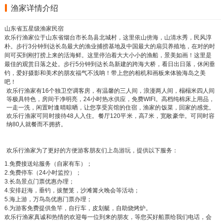
渔家详情介绍
山东省五星级渔家民宿
欢乐行渔家位于山东省烟台市长岛县北城村，这里依山傍海，山清水秀，民风淳
朴。步行3分钟到达长岛最大的渔业捕捞基地及中国最大的扇贝养殖地，在对的时
间可买到刚打捞上来的活海鲜。这里停泊着大大小小的渔船，景美如画！这里是
最佳的观赏日落之处。步行5分钟到达长岛新建的跨海大桥，看日出日落，休闲垂
钓，爱好摄影和美术的朋友福气不浅呐！带上您的相机和画板来体验海岛之美
吧！
欢乐行渔家有16个独卫空调客房，有温馨的三人间，浪漫两人间，榻榻米四人间
等极具特色，房间干净明亮，24小时热水供应，免费WIFI。高档纯棉床上用品，
一走一洗，闲置时逢晴晾晒，让您享受宾馆的住宿，渔家的饭菜，回家的感觉。
欢乐行渔家可同时接待48人入住。餐厅120平米，高7米，宽敞豪华。可同时容
纳80人就餐而不拥挤。
欢乐行渔家为了更好的方便游客朋友们上岛游玩，提供以下服务：
1.免费接送站服务（自家有车）；
2.免费停车（24小时监控）；
3.长岛景点门票优惠办理；
4.安排赶海，垂钓，拔蟹笼，沙滩篝火晚会等活动；
5.海上游，万鸟岛优惠门票办理；
6.为游客免费提供鱼竿，自行车，皮划艇，自助烧烤炉。
欢乐行渔家真诚和热情的欢迎每一位到来的朋友，等您买好船票给我们电话，会