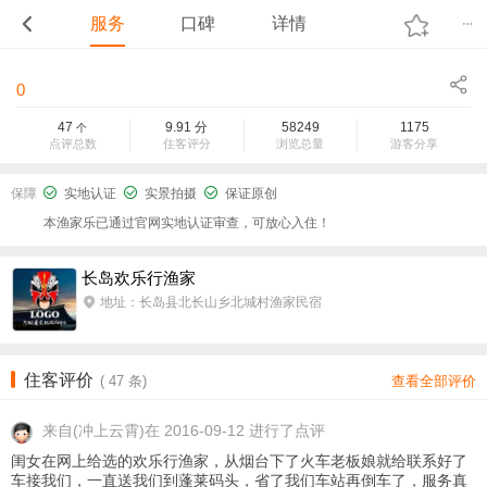
服务
口碑
详情
0
47
9.91
分
58249
1175
个
点评总数
住客评分
浏览总量
游客分享
保障
实地认证
实景拍摄
保证原创
本渔家乐已通过官网实地认证审查，可放心入住！
长岛欢乐行渔家
地址：长岛县北长山乡北城村渔家民宿
住客评价
(
47
条)
查看全部评价
来自
(冲上云霄)在 2016-09-12 进行了点评
闺女在网上给选的欢乐行渔家，从烟台下了火车老板娘就给联系好了
车接我们，一直送我们到蓬莱码头，省了我们车站再倒车了，服务真