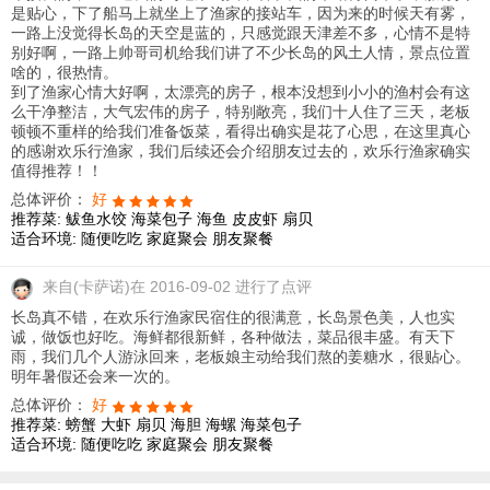
是贴心，下了船马上就坐上了渔家的接站车，因为来的时候天有雾，
一路上没觉得长岛的天空是蓝的，只感觉跟天津差不多，心情不是特
别好啊，一路上帅哥司机给我们讲了不少长岛的风土人情，景点位置
啥的，很热情。
到了渔家心情大好啊，太漂亮的房子，根本没想到小小的渔村会有这
么干净整洁，大气宏伟的房子，特别敞亮，我们十人住了三天，老板
顿顿不重样的给我们准备饭菜，看得出确实是花了心思，在这里真心
的感谢欢乐行渔家，我们后续还会介绍朋友过去的，欢乐行渔家确实
值得推荐！！
总体评价：
好
推荐菜:
鲅鱼水饺
海菜包子
海鱼
皮皮虾
扇贝
适合环境:
随便吃吃
家庭聚会
朋友聚餐
来自
(卡萨诺)在 2016-09-02 进行了点评
长岛真不错，在欢乐行渔家民宿住的很满意，长岛景色美，人也实
诚，做饭也好吃。海鲜都很新鲜，各种做法，菜品很丰盛。有天下
雨，我们几个人游泳回来，老板娘主动给我们熬的姜糖水，很贴心。
明年暑假还会来一次的。
总体评价：
好
推荐菜:
螃蟹
大虾
扇贝
海胆
海螺
海菜包子
适合环境:
随便吃吃
家庭聚会
朋友聚餐