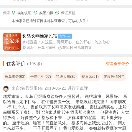
保障
实地认证
实景拍摄
保证原创
本渔家乐已通过官网实地认证审查，可放心入住！
长岛长燕渔家民宿
官方认证
掌柜宣言：来这里，玩得开心、住的舒心、吃的放心
地址：长岛县南长山乡荻沟村 长岛港附近
住客评价
(
105
条)
查看全部评价
长岛港旁(63)
干净卫生(67)
特级大厨(35)
观日落(51)
老板热情(47)
来自
(独具慧眼)在 2019-05-21 进行了点评
超爱旅游， 长岛 已经听身边好多人提起过。 说很凉快、风景好。 所
以给自己定下目标 。在忙也要去一次。 果然没让我失望！ 同事朋友
一行 11个人。 提前联系了长燕渔家老板秦姐。 秦姐热情实在，上船
前联系又了秦姐。到了渔家以后 没有酒店那么豪华， 但是渔家让人觉
得放松， 好像整个人都放松下来 ，没有城市的喧嚣、 晚上挺安静
的。 至于吃的。哇塞！简直是意外。 很多海鲜是我没见过的。 南方
本来就不多。 一下子开眼界了！ 我们爱吃辣。 秦姐就特意嘱咐大厨