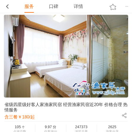
服务
口碑
详情
省级四星级好客人家渔家民宿 经营渔家民宿近20年 价格合理 热
情服务
含三餐￥180/起
105
9.97
分
247373
2625
个
点评总数
住客评分
浏览总量
游客分享