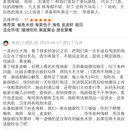
多加辣椒。 哈哈 。太满意！ 帮我们策划了游玩路线， 代买了门票。
玩的很愉快、 九丈崖 林海都不错。对了 还有万鸟岛！！！哈哈。大
自然的风光 让人惊喜！准备明年再去一次。 带着家人。
总体评价：
好
推荐菜:
鲅鱼水饺
海菜包子
海鱼
皮皮虾
扇贝
适合环境:
随便吃吃
家庭聚会
朋友聚餐
来自
(小虎队)在 2019-04-17 进行了点评
一直向往大海，看了很多的游记之后，把我们第一次长途自驾游的地
点定在了烟台长岛。因为有孩子，不能说走就走，提前上网定路线，
找旅店，看攻略。
看了很多攻略，在网上看的长燕渔家，又和秦姐微信聊天，问了各种
问题，比如去哪里比较好玩呀，房间大不大呀，门票用不用网上定
呀，秦姐都耐心解答，最终定了他家。每人每天240元，包吃住。老
板很细心，快到的前一天给我打电话，告诉我买好票后给他微信上传
一张船票的照片，她会到港口接，还帮我们主动拿行李。从码头到老
板家大概几分钟吧，挺快的，房间很整洁，地面都是干干净净的，客
厅也是如此，每间房内都有卫生间，拖鞋和洗漱用品一应俱全，还有
吹风机，卫生间有电热水器。
在秦姐家吃了好多海鲜，我们一家在她家吃了三顿饭，吃到了螃蟹，
鲍鱼，海胆，扇贝，皮皮虾。。。。。。。。等等各种海鲜，而且每
顿饭都没有重样，唯一遗憾的是没有吃到鲅鱼水饺，如果住两天就应
该能吃全了吧