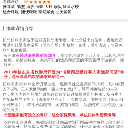
总体评价：
好
推荐菜:
螃蟹
海胆
海螺
大虾
扇贝
鲅鱼水饺
适合环境:
随便吃吃
家庭聚会
朋友聚餐
渔家详情介绍
长岛长燕渔家位于县城区长岛港附近，南北交通十分便利，夜晚您还
可以步行至海水浴场（明珠广场）和烧烤一条街，漫步海边，欣赏美
丽的长岛夜景。
长燕
渔家
经营渔家民宿近20年
，接待各地游客上万人次，以其合理的
价格、热情的服务、实惠可口的饭菜和舒适的环境赢得了游客的一致
好评。
2013年被山东省旅游局评定为“省级四星级好客人家渔家民宿”称
号，是长岛高档次的渔家民宿之一
。
长燕
渔家2014年全新升级改造，现拥有独立空调房间15间，其中有双
人间6间、三人家庭间8间、四人大套房1间，可同时接待近40人入
住，房间内外的环境与设施达到甚至超过快捷酒店的标准，所有房间
均配备独立卫生间（洗漱用品齐全）、冷暖空调、电热水器（保证24
小时热水）、32寸液晶电视、无线路由器等，为您的旅行度假提供无
忧的服务。
长燕
渔家配有独立的餐厅，适合家庭聚餐、单位团体出游聚餐等
。
吃住在
长燕
渔家，每顿饭都会让您品尝到不同品种的海鲜，除了标准
的配餐外，还为客人免费加工自买的海鲜，让您在旅途中体验到家的