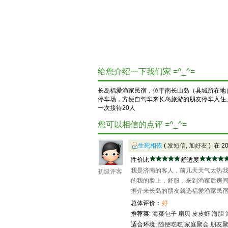
给您介绍一下我们家 =^_^=
长岛福爱渔家民宿，位于南长山岛（县城所在地
停车场，方便自驾车来长岛旅游的朋友停车入住
一次接待20人
您可以相信的点评 =^_^=
生死相依
(
发短信
,
加好友
) 在 2
性价比
舒适度
我是济南的客人，前几天天气太热
初级评客
的我的脸上，舒服，来到渔家后房
推介来长岛的朋友就选福爱渔家民
总体评价：
好
推荐菜:
海菜包子
扇贝
皮皮虾
海胆
适合环境:
随便吃吃
家庭聚会
朋友