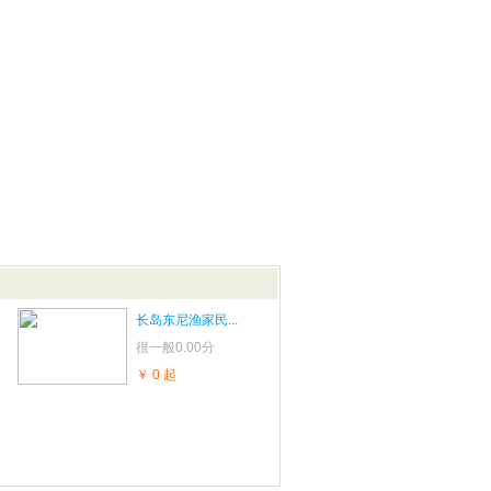
长岛东尼渔家民...
很一般
0.00分
￥ 0 起