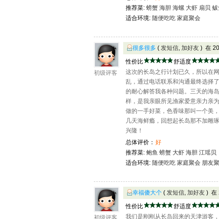
推荐菜:
螃蟹
海胆
海螺
大虾
扇贝
鲅
适合环境:
随便吃吃
家庭聚会
很多很多
(
发短信
,
加好友
) 在 2
性价比
舒适度
这次的长岛之行计划已久，所以在
初级评客
乱，通过电话联系和沟通最终选择
的耐心解答我各种问题。三天的海
样，是我亲眼所见渔家爱意亲力亲
做的一手好菜，色香味那叫一个美，顿
几天海鲜瘾，回想起长岛那不加雕
兴隆！
总体评价：
好
推荐菜:
鲍鱼
螃蟹
大虾
海胆
江瑶贝
适合环境:
随便吃吃
家庭聚会
朋友
幸福傻大个
(
发短信
,
加好友
) 在
性价比
舒适度
我们是刚刚从长岛回来的天津游客
初级评客