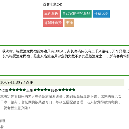
游客印象(5):
靠近海边
自己家捕捞的海鲜
性价比高
海鲜味道赞
干净
）荻沟村。
福爱渔家民宿
距海边只有100米，离长岛码头仅有二千米路程，开车只需1
。
长岛福爱渔家民宿
，是山东省旅游局评定的为数不多的星级渔家之一，所有客房均
016-09-11 进行了点评
位置
卫生
服务
我就决定带着我家的老人在长岛旅游避避暑，来到长岛后真是不错，凉凉的海风吹
间干净，整齐，老板做的饭菜很可口，每顿饭搭配很合理，老人都觉得很满意的，
宿，祝老板生意兴隆！
海螺
聚餐