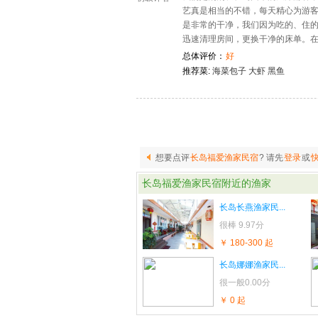
艺真是相当的不错，每天精心为游
是非常的干净，我们因为吃的、住
迅速清理房间，更换干净的床单。
总体评价：
好
推荐菜:
海菜包子
大虾
黑鱼
想要点评
长岛福爱渔家民宿
? 请先
登录
或
长岛福爱渔家民宿
附近的渔家
长岛长燕渔家民...
很棒
9.97分
￥ 180-300 起
长岛娜娜渔家民...
很一般
0.00分
￥ 0 起