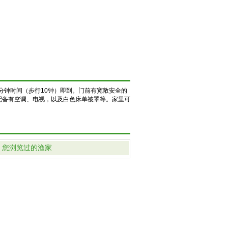
分钟时间（步行10钟）即到。门前有宽敞安全的
配备有空调、电视，以及白色床单被罩等。家里可
您浏览过的渔家