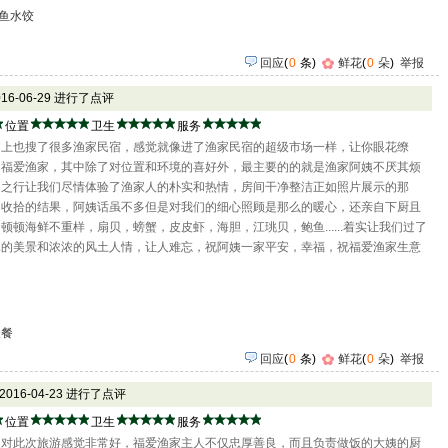
鱼水饺
回应
(
0
条)
鲜花
(
0
朵
)
举报
016-06-29 进行了点评
位置
卫生
服务
网上也搜了很多渔家民宿，感觉就像进了渔家民宿的超级市场一样，让你眼花缭
了福爱渔家，其中除了对位置和环境的喜好外，最主要的的就是渔家阿姨不厌其烦
岛之行让我们尽情体验了渔家人的朴实和热情，房间干净整洁正如照片展示的那
为收拾的结果，阿姨话虽不多但是对我们的细心照顾是那么的暖心，还亲自下厨且
顿海鲜不重样，扇贝，螃蟹，皮皮虾，海胆，江珧贝，鲍鱼......着实让我们过了
琢的美景和浓浓的风土人情，让人难忘，祝阿姨一家平安，幸福，祝福爱渔家生意
聚餐
回应
(
0
条)
鲜花
(
0
朵
)
举报
 2016-04-23 进行了点评
位置
卫生
服务
，对此次旅游感觉非常好，福爱渔家主人不仅忠厚善良，而且负责做饭的大姨的厨