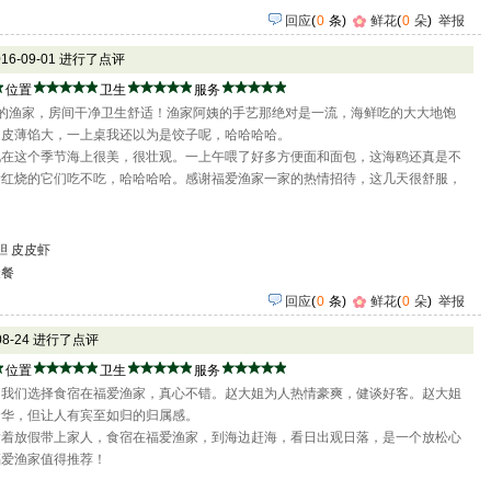
回应
(
0
条)
鲜花
(
0
朵
)
举报
016-09-01 进行了点评
位置
卫生
服务
的渔家，房间干净卫生舒适！渔家阿姨的手艺那绝对是一流，海鲜吃的大大地饱
，皮薄馅大，一上桌我还以为是饺子呢，哈哈哈哈。
现在这个季节海上很美，很壮观。一上午喂了好多方便面和面包，这海鸥还真是不
看红烧的它们吃不吃，哈哈哈哈。感谢福爱渔家一家的热情招待，这几天很舒服，
胆
皮皮虾
聚餐
回应
(
0
条)
鲜花
(
0
朵
)
举报
-08-24 进行了点评
位置
卫生
服务
，我们选择食宿在福爱渔家，真心不错。赵大姐为人热情豪爽，健谈好客。赵大姐
奢华，但让人有宾至如归的归属感。
趁着放假带上家人，食宿在福爱渔家，到海边赶海，看日出观日落，是一个放松心
福爱渔家值得推荐！