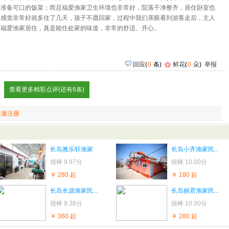
客准备可口的饭菜；而且福爱渔家卫生环境也非常好，院落干净整齐，居住卧室也
的感觉非常好就多住了几天，孩子不愿回家，过程中我们亲眼看到游客走后，主人
在福爱渔家居住，真是能住处家的味道，非常的舒适、开心。
回应
(
0
条)
鲜花
(
0
朵
)
举报
查看更多精彩点评(还有6条)
快速注册
长岛雅乐轩渔家
长岛小齐渔家民...
很棒
9.97分
很棒
10.00分
￥ 280 起
￥ 180 起
长岛长源渔家民...
长岛丽君渔家民...
很棒
9.38分
很棒
10.00分
￥ 360 起
￥ 280 起