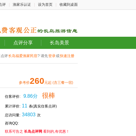
点评
|
渔家乐认证
|
设为首页
|
收藏到桌面
点评分享
长岛美景
要点评
长岛福爱渔家民宿
? 请先
登录
或
快速注册
260
参考价
元起 (含三餐一宿)
很棒
9.86分
住客评价:
11
累计评价:
条(真实住客点评)
34803
总访问量:
次
咨询QQ:
联系可告之
长岛点评网
看到的,有优惠！