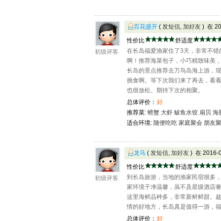
百花盛开
(
发短信
,
加好友
) 在 2
性价比
舒适度
在长岛福爱渔家住了3天，非常不错
初级评客
啊！推荐海菜包子，小巧精致味美
长岛的景点推荐去万鸟岛海上游，
挑食啊。等下次我们来了再去，看
也很放松。期待下次的相聚。
总体评价：
好
推荐菜:
螃蟹
大虾
鲅鱼水饺
扇贝
海
适合环境:
随便吃吃
家庭聚会
朋友
龙马
(
发短信
,
加好友
) 在 2016
性价比
舒适度
到长岛旅游，当地的渔家民宿很多
初级评客
家环境干净温馨，虽不及星级酒店
这里海鲜品种多，非常新鲜鲜甜。
情的好地方，长岛真是值得一游，
总体评价：
好