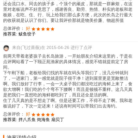
还会流口水。同去的孩子多，个顶个的顽皮，那就是一群麻烦，在这
里对老板说声不好意思了，感谢善良、勤劳、热情、朴实的老板和老
板娘，在吃、住、行、玩上给我们那么多方便，此次的长岛之行最大
的收获就是认识了你们。要让我评价那就是物美价廉、物超所值
总体评价：
好
推荐菜:
鲅鱼饺子
来自
(飞过蔷薇)在 2015-04-26 进行了点评
前两天带着老婆孩子去长岛旅游，一开始朋友介绍来这里的，于是在
点评网站看了一下颐正苑渔家的具体情况，感觉不错就提前定了房
间。
下午刚下船，老板给我们找的车就在码头等我们了，没几分钟就到
了，一进家门，第一感觉就是院子很干净！进到屋里更是宽敞整洁
啊。我们放好了行李，一会一大桌子我们都没吃过的海鲜上来了，食
欲大增啊！我们吃的个个弯不下腰啊！而且是顿顿不重样。这几天真
是把我们一直想吃的海鲜都吃到了，而且还全是活的啊。
住了几天真的是不想走了啊。但是还要工作，不得不走了啊。我和老
板说好了，下次一定还来！还说有时间可以带我们出去海钓。
总体评价：
好
推荐菜:
拌八爪鱼
炖海鱼
扇贝丁
渔家详情介绍