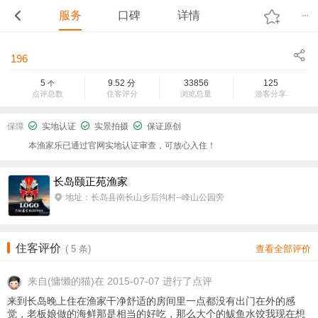
服务
口碑
详情
196
5
9.52
分
33856
125
个
点评总数
住客评分
浏览总量
游客分享
保障
实地认证
实景拍摄
保证原创
本渔家乐已通过官网实地认证审查，可放心入住！
长岛颐正苑渔家
地址：长岛县南长山乡后沟村--峰山公园旁
住客评价
(
5
条)
查看全部评价
来自
(慵懒的猫)在 2015-07-07 进行了点评
来到长岛晚上住在渔家干净舒适的房间里一点都没有出门在外的感
觉，老板娘做的海鲜那是相当的好吃，那么大个的鲅鱼水饺我现在想