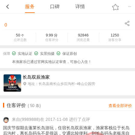
服务
口碑
详情
0
50
9.99
分
92846
1250
个
点评总数
住客评分
浏览总量
游客分享
保障
实地认证
实景拍摄
保证原创
本渔家乐已通过官网实地认证审查，可放心入住！
长岛双辰渔家
地址：长岛县南长山乡后沟村--峰山公园旁
住客评价
(
50
条)
查看全部评价
来自
(9989888)在 2017-11-08 进行了点评
国庆节假期去蓬莱长岛游玩，住宿长岛双辰渔家，渔家客栈位于长岛
后沟村，离长岛码头不是很远，交通比较便利。到长岛码头老板亲自