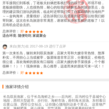
开车接我们到客栈，丁老板夫妇俩把客栈打理的很干净，环境不错，
老板娘很勤快，人也很热情，耐心的给我们讲解长岛的旅游景点，合
理的建议我们游玩的路线，临走时还帮我们买了自家晾晒的当地特产
～～金钩海米，质量很好，还告诉我们以后需要的话还可以给我们邮
寄到家。这次在长岛旅游非常满意，谢谢双辰渔家客栈的老板了！以
后有机会还会去的。
总体评价：
好
适合环境:
随便吃吃
家庭聚会
来自
(努力)在 2017-08-19 进行了点评
第一次来长岛，辗转来到双辰渔家，店家大哥和大嫂非常热情、憨厚
朴实，不用担心上当或被宰，饭菜味道非常正宗，分量很足，价格也
很公道，喜欢海鲜的朋友有口福啦（店家大嫂的拿手菜很多，个个都
很棒！！）！！现身体验，良心推荐，远道而来的朋友可来一试！！
总体评价：
好
渔家详情介绍
长岛双辰渔家，位于长岛海鲜之乡——后沟村。后沟村位于县城中心
地段，西邻大型超市、步行街、海鲜市场，南邻海水浴场、东邻看日
出黄山顶、西邻公交站点，让你随心随地到达多个景点。 这里物产
丰富，海鲜肥美，依山傍海，空气清新，是旅游避暑的好地方。