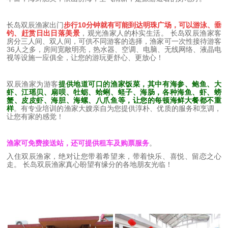
长岛双辰渔家出门
步行10分钟就有可能到达明珠广场，可以游泳、垂
钓、赶赏日出日落美景
，观光渔家人的朴实生活。 长岛双辰渔家客
房分三人间、双人间，可供不同游客的选择，渔家可一次性接待游客
36人之多，房间宽敞明亮，热水器、空调、电脑、无线网络、液晶电
视等设施一应俱全，让您的游玩更舒心、更放心！
双辰渔家为游客
提供地道可口的渔家饭菜，其中有海参、鲍鱼、大
虾、江瑶贝、扇呗、牡蛎、蛤蜊、蛏子、海肠，各种海鱼、虾、螃
蟹、皮皮虾、海胆、海螺、八爪鱼等，让您的每顿海鲜大餐都不重
样
。有专业培训的渔家大嫂亲自为您提供淳朴、优质的服务和烹调，
让您有家的感觉！
渔家可免费接送站，还可提供租车及购票服务
。
入住双辰渔家，绝对让您带着希望来，带着快乐、喜悦、留恋之心
走。 长岛双辰渔家真心盼望有缘分的各地朋友光临！