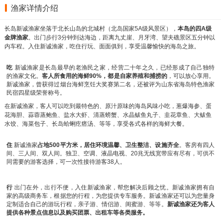
渔家详情介绍
长岛新诚渔家
坐落于北长山岛的北城村（北岛国家5A级风景区），
本岛的四A级
金牌渔家
。出门步行3分钟到达海边，距离九丈崖、月牙湾、望夫礁景区五分钟以
内车程。入住新诚渔家，吃住行玩、面面俱到，享受温馨愉快的海岛之旅。
吃
新诚渔家
是长岛最早的老渔民之家，经营二十年之久，已经形成了自己独特
的渔家文化。
客人所食用的海鲜90%，都是自家养殖和捕捞的
，可以放心享用。
新诚渔家，曾获得过烟台海鲜烹饪大奖赛第二名，还被评为山东省海岛特色渔家
民宿四星级荣誉称号。
在新诚渔家，客人可以吃到最特色的、原汁原味的海岛风味小吃，葱爆海参、蛋
花海胆、蒜蓉蒸鲍鱼、盐水大虾、清蒸螃蟹、水晶鲅鱼丸子、韭花章鱼、大鲅鱼
水饺、海菜包子、长岛蛤蜊疙瘩汤、等等，享受各式各样的海鲜大餐。
住
新诚渔家
占地500平方米，居住环境温馨、卫生整洁、设施齐全
。客房有四人
间、三人间、双人间。独卫、空调、液晶电视、20兆无线宽带应有尽有，可供不
同需要的游客选择，可一次性接待游客38人。
行
出门在外，出行不便，入住新诚渔家，帮您解决后顾之忧。新诚渔家拥有自
家的高级商务车，根据您的行程，为您提供专车服务。新诚渔家还可以为您量身
定制适合自己的游玩行程，亲子游、情侣游、闺蜜游、等等。
新诚渔家还为客人
提供各种景点信息以及购买团票、出租车等各类服务。