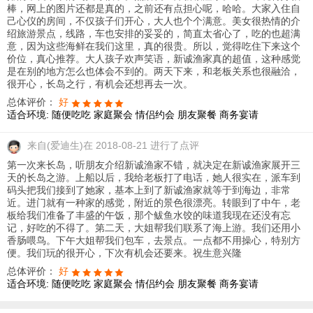
棒，网上的图片还都是真的，之前还有点担心呢，哈哈。大家入住自
己心仪的房间，不仅孩子们开心，大人也个个满意。美女很热情的介
绍旅游景点，线路，车也安排的妥妥的，简直太省心了，吃的也超满
意，因为这些海鲜在我们这里，真的很贵。所以，觉得吃住下来这个
价位，真心推荐。大人孩子欢声笑语，新诚渔家真的超值，这种感觉
是在别的地方怎么也体会不到的。两天下来，和老板关系也很融洽，
很开心，长岛之行，有机会还想再去一次。
总体评价：
好
适合环境:
随便吃吃
家庭聚会
情侣约会
朋友聚餐
商务宴请
来自
(爱迪生)在 2018-08-21 进行了点评
第一次来长岛，听朋友介绍新诚渔家不错，就决定在新诚渔家展开三
天的长岛之游。上船以后，我给老板打了电话，她人很实在，派车到
码头把我们接到了她家，基本上到了新诚渔家就等于到海边，非常
近。进门就有一种家的感觉，附近的景色很漂亮。转眼到了中午，老
板给我们准备了丰盛的午饭，那个鲅鱼水饺的味道我现在还没有忘
记，好吃的不得了。第二天，大姐帮我们联系了海上游。我们还用小
香肠喂鸟。下午大姐帮我们包车，去景点。一点都不用操心，特别方
便。我们玩的很开心，下次有机会还要来。祝生意兴隆
总体评价：
好
适合环境:
随便吃吃
家庭聚会
情侣约会
朋友聚餐
商务宴请