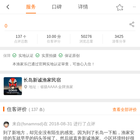
服务
口碑
详情
0
137
10.00
分
50276
3425
个
点评总数
住客评分
浏览总量
游客分享
保障
实地认证
实景拍摄
保证原创
本渔家乐已通过官网实地认证审查，可放心入住！
长岛新诚渔家民宿
地址：省级AAAA 金牌渔家
住客评价
(
137
条)
查看全部评价
来自
(fsnamnsd)在 2018-08-31 进行了点评
到了新地方，却完全没有陌生的感觉。因为到了长岛一下船，渔家安
排的车就早早的码头等候了。然后就直奔新诚渔家。小区环境特好很