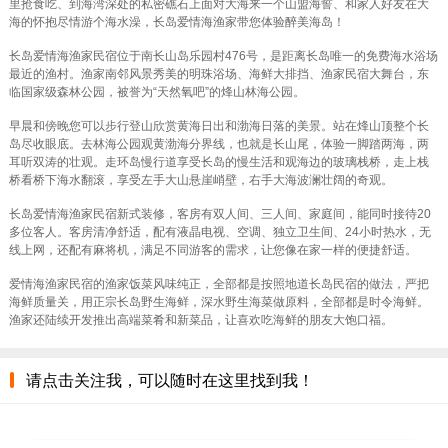
里抢食吃、到海湾深处的私密礁石上面对大海来一个山盟海誓、和家人好友在大
海的怀抱尽情游个海水澡，长岛爱情海渔家带您体验醉美海岛！
长岛爱情海渔家民宿位于南长山岛乐园村476号，是距离长岛唯一的免费海水浴场
最近的渔村。
渔家南邻风景秀美的明珠浴场、海鲜大排挡、渔家民宿大舞台，东
临国家级森林公园
，被誉为“天然氧吧”的烽山林海公园。
早晨和傍晚您可以步行登山欣赏黄海日出和渤海日落的美景
。站在烽山顶整个长
岛尽收眼底。去林海公园观黄渤海分界线，也就是长山尾，体验一脚踏两海，两
耳听双涛的壮观。走环岛慢行道享受长岛的慢生活和观海边的玻璃栈桥，走上栈
桥看桥下海水翻滚，享受左手大山悬崖峭壁，右手大海波澜壮阔的奇观。
长岛爱情海渔家民宿
新式装修
，客房有双人间、三人间、家庭间，能同时接待20
多位客人。客房清净舒适，配有液晶电视、空调、独立卫生间、24小时热水，无
线上网，还配有麻将机，满足不同游客的需求，让您像在家一样的便捷舒适。
爱情海渔家民宿的渔家饭菜
风味纯正
，全部都是按照地道长岛民宿的做法，严把
海鲜质量关，用正宗长岛野生海鲜，深水野生海菜做原料，全部都是时令海鲜。
渔家还陆续开发推出高端菜肴和新菜品，让喜欢吃海鲜的朋友大饱口福。
请点击关注我，可以随时在这里找到我！