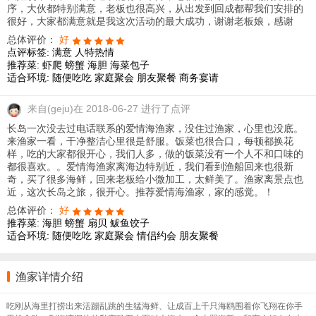
序，大伙都特别满意，老板也很高兴，从出发到回成都帮我们安排的
很好，大家都满意就是我这次活动的最大成功，谢谢老板娘，感谢
总体评价：
好
点评标签:
满意
人特热情
推荐菜:
虾爬
螃蟹
海胆
海菜包子
适合环境:
随便吃吃
家庭聚会
朋友聚餐
商务宴请
来自
(geju)在 2018-06-27 进行了点评
长岛一次没去过电话联系的爱情海渔家，没住过渔家，心里也没底。
来渔家一看，干净整洁心里很是舒服。饭菜也很合口，每顿都换花
样，吃的大家都很开心，我们人多，做的饭菜没有一个人不和口味的
都很喜欢。。爱情海渔家离海边特别近，我们看到渔船回来也很新
奇，买了很多海鲜，回来老板给小微加工，太鲜美了。渔家离景点也
近，这次长岛之旅，很开心。推荐爱情海渔家，家的感觉。！
总体评价：
好
推荐菜:
海胆
螃蟹
扇贝
鲅鱼饺子
适合环境:
随便吃吃
家庭聚会
情侣约会
朋友聚餐
渔家详情介绍
吃刚从海里打捞出来活蹦乱跳的生猛海鲜
、让成百上千只海鸥围着你飞翔在你手