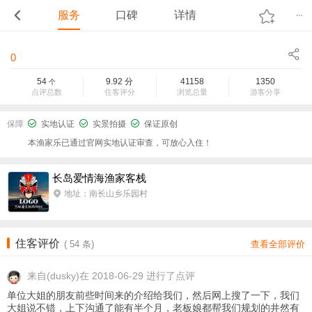
服务
口碑
详情
0
54
9.92
分
41158
1350
个
点评总数
住客评分
浏览总量
游客分享
保障
实地认证
实景拍摄
保证原创
本渔家乐已通过官网实地认证审查，可放心入住！
长岛爱情海渔家客栈
地址：南长山乡乐园村
住客评价
(
54
条)
查看全部评价
来自
(dusky)在 2018-06-29 进行了点评
单位大姐的朋友前些时间来的介绍给我们，然后网上搜了一下，我们
大姐说不错，上下沟通了能有半个月，老板娘都帮我们规划的井然有