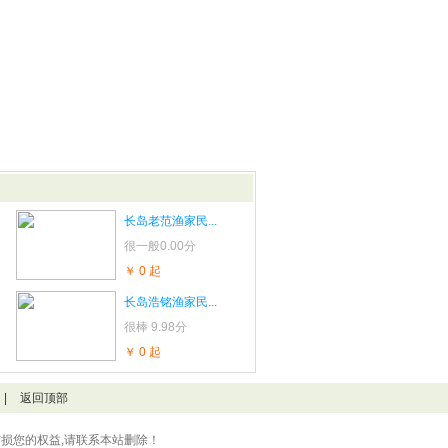
长岛老范渔家民...
很一般
0.00分
￥ 0 起
长岛浩铭渔家民...
很棒
9.98分
￥ 0 起
|
返回顶部
损您的权益,请联系本站删除！