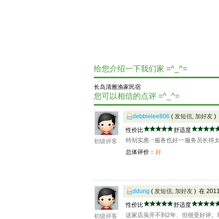
给您介绍一下我们家 =^_^=
长岛清雅渔家民宿
您可以相信的点评 =^_^=
debbielee806
(
发短信
,
加好友
)
性价比
舒适度
特别实惠·~服务也好~~服务员长得
初级评客
总体评价：
好
ddung
(
发短信
,
加好友
) 在 20
性价比
舒适度
这家店虽开不到2年、但很受好评。
初级评客