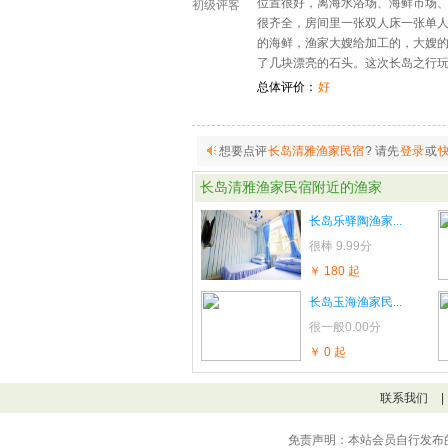
位置很好，离海水浴场、海鲜市场、
初级评客
很齐全，房间里一张双人床一张单
的海鲜，渔家大嫂给加工的，大嫂
了几块漂亮的石头。这次长岛之行
总体评价：
好
想要点评
长岛清雅渔家民宿
? 请先
登录
或
长岛清雅渔家民宿
附近的渔家
长岛乐驿陶渔家...
很棒
9.99分
￥ 180 起
长岛玉海渔家民...
很一般
0.00分
￥ 0 起
联系我们
|
免责声明：本站会员自行发布