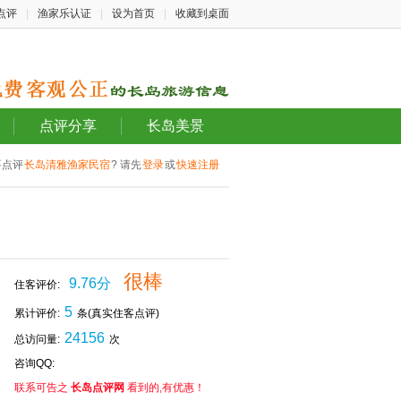
点评
|
渔家乐认证
|
设为首页
|
收藏到桌面
点评分享
长岛美景
要点评
长岛清雅渔家民宿
? 请先
登录
或
快速注册
很棒
9.76分
住客评价:
5
累计评价:
条(真实住客点评)
24156
总访问量:
次
咨询QQ:
联系可告之
长岛点评网
看到的,有优惠！