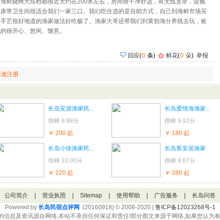
海鲜烧烤大排档都很近大约在200米左右，房间很干净舒适，有无线宽带，设施
人床带卫生间很适合我们一家三口。我们吃住选的是自助方式，自己到海鲜市场买
的手艺很好地道的渔家做法好吃极了。渔家大哥还带我们到黄勃海分界线去玩，捡
玩的很开心、悠闲、惬意。
回应
(
0
条)
鲜花
(
0
朵
)
举报
快速注册
长岛安源渔家民...
长岛爱情海渔家...
很棒
9.98分
很棒
9.92分
￥ 200 起
￥ 180 起
长岛小徐渔家民...
长岛客安居渔家
很棒
10.00分
很棒
9.67分
￥ 120 起
￥ 260 起
公司简介
|
营业执照
|
Sitemap
|
使用帮助
|
广告服务
|
长岛问答
Powered by
长岛民宿点评网
(20160918) © 2008-2020 |
鲁ICP备12023268号-1
的信息及资讯源自网络,本站不承担任何保证和责任!部分图文来源于网络,如果您认为有