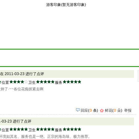
游客印象(暂无游客印象)
 在 2011-03-23 进行了点评
位置
卫生
服务
太帅了·~~各位花痴抓紧去啊
回应
(
0
条)
鲜花
(
0
朵
)
举报
11-03-23 进行了点评
位置
卫生
服务
环境如其名、服务也是一绝。正宗的海岛味、极力推荐。