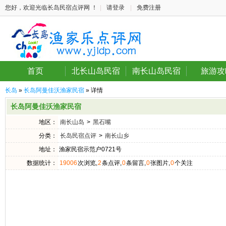
您好，欢迎光临长岛民宿点评网 ！
|
请登录
|
免费注册
首页
北长山岛民宿
南长山岛民宿
旅游攻
长岛
»
长岛阿曼佳沃渔家民宿
» 详情
长岛阿曼佳沃渔家民宿
地区：
南长山岛
>
黑石嘴
分类：
长岛民宿点评
>
南长山乡
地址：
渔家民宿示范户0721号
数据统计：
19006
次浏览,
2
条点评,
0
条留言,
0
张图片,
0
个关注