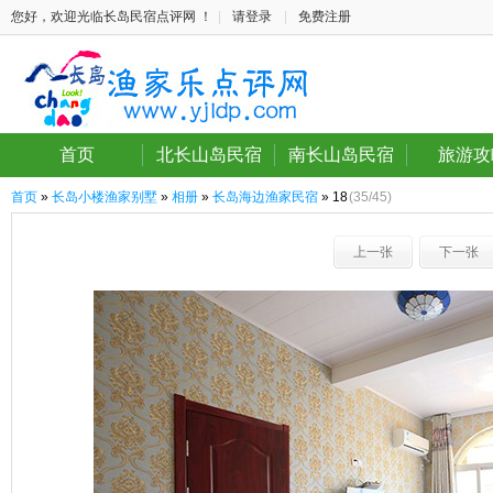
您好，欢迎光临长岛民宿点评网 ！
|
请登录
|
免费注册
首页
北长山岛民宿
南长山岛民宿
旅游攻
首页
»
长岛小楼渔家别墅
»
相册
»
长岛海边渔家民宿
» 18
(35/45)
上一张
下一张