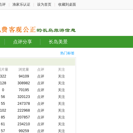
点评
|
渔家乐认证
|
设为首页
|
收藏到桌面
点评分享
长岛美景
热门标签
图片量
浏览量
点评
关注
322
94109
点评
关注
128
308982
点评
关注
0
70195
点评
关注
56
320123
点评
关注
55
247378
点评
关注
102
222968
点评
关注
85
207857
点评
关注
61
234210
点评
关注
57
99259
点评
关注