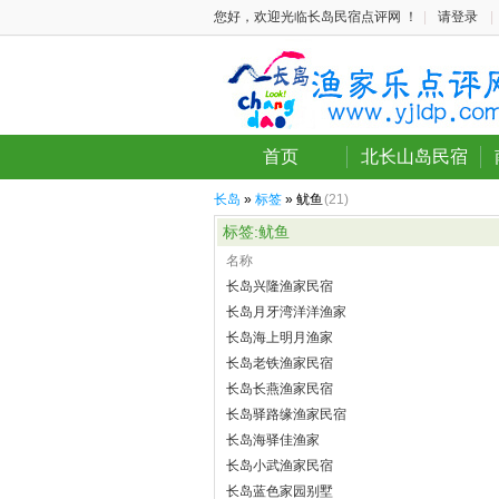
您好，欢迎光临长岛民宿点评网 ！
|
请登录
|
首页
北长山岛民宿
长岛
»
标签
» 鱿鱼
(21)
标签:鱿鱼
名称
长岛兴隆渔家民宿
长岛月牙湾洋洋渔家
长岛海上明月渔家
长岛老铁渔家民宿
长岛长燕渔家民宿
长岛驿路缘渔家民宿
长岛海驿佳渔家
长岛小武渔家民宿
长岛蓝色家园别墅