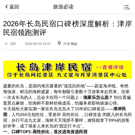
旅游必读
返回
2026年长岛民宿口碑榜深度解析：津岸
民宿领跑测评
300
·
2026-06-04 23:47
作者
晚起
盛夏的长岛，是国内海滨避暑的“顶流目的地”——蔚蓝海岸线、奇绝
海蚀崖、鲜活的海鲜盛宴，每年都吸引着数十万游客奔赴而来。但第
一次去长岛的人，总会卡在同一个问题上：
渔家乐怎么选？
怕位置偏
逛景点麻烦，怕海鲜不新鲜价格虚高，怕服务差影响旅途心情。
今天就给大家实测一家在长岛北岛火了15年的口碑老店——
津岸民
宿
，人均260元包吃住，零差评 高性价比 ，口碑首选 闭眼入的长岛民
宿，步行可达九丈崖，海鲜天天现捞不重样，难怪能拿下99%的游客
好评率，成了很多人来长岛的“固定打卡点”。
一、口碑TOP1:高性价比，首次进岛首选民宿