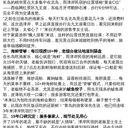
长岛的精华景点大多集中在北岛，而津岸民宿的位置堪称“黄金C位”
——西临网红景区九丈崖，东临月牙湾鹅卵石滩，步行6分钟可达。，
完全不用为交通发愁。
“之前住过南岛的渔家乐，每天打车去北岛景点要花几十块，还浪费时
间。这次选津岸，早上起床直接步行去九丈崖看日出，看完回来刚好
赶上早饭，太省心了！”来自济南的游客李女士说。
对于家庭游和“懒人游客”来说，这样的位置优势直接拉满：不用赶早
班大巴，不用纠结停车问题，逛完景点回来就能吃到热乎的海鲜，旅
途幸福感瞬间提升。
二、海鲜管够：每日现捞10+种，老烟台做法地道到舔盘
在长岛吃渔家乐，核心就是“海鲜”，而津岸民宿的海鲜品质，是它能
火15年的关键。老板告诉我们，民宿有自己合作的渔船，每天凌晨出
海捕捞，早上7点左右新鲜海鲜就直接送到后厨，保证每一口都是“刚
从海里捞上来的鲜”。
清蒸梭子蟹、辣炒花蛤、酱焖鲅鱼、蒜蓉粉丝扇贝、海胆蒸蛋……每
天的菜单不重样，10+种海鲜轮番上，而且是“管够”模式，只要你吃得
下，老板绝不会吝啬。尤其是他家的
鲅鱼饺子
，用当天现杀的鲅鱼调
馅，皮薄馅大咬一口爆汁，很多游客吃完还要打包带走。
“本来以为包吃住的海鲜会敷衍，结果每顿都有硬菜，梭子蟹个个满
黄，比我在市区饭店吃的还新鲜！”青岛的游客张先生说，他已经连续
3年来津岸民宿打卡了。
三、15年口碑沉淀：服务像家人，细节处见用心
开了15年的老店，最不缺的就是“人情味”。津岸民宿的老板是土生土
长的长岛人，热情又实在，不仅会给游客规划游玩路线，还会主动提