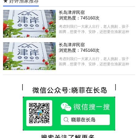
★ 好评渔家推荐
长岛津岸民宿
浏览热度：745160次
考虑到我们一大家人出行，老人挑剔，孩子
闹腾，想要干净、安静，还想要住渔家这种
含吃住的，最后经过多家比较、沟通，最终
选择津岸民宿，实际体验客房很干净，饭菜
长岛津岸民宿
方面家里老人也很满意，整体饭菜给搭配的
浏览热度：745160次
很好，每顿饭也不重样的，海鲜确实是非常
的新鲜呢，另外值得一提的是，他家的海菜
考虑到我们一大家人出行，老人挑剔，孩子
包子非常好吃。 其实长岛可选的酒店、民宿
闹腾，想要干净、安静，还想要住渔家这种
非常多，基本上都是自家的房子改建，装修
含吃住的，最后经过多家比较、沟通，最终
各不相同，可以根据自己的喜好选择。非常
选择津岸民宿，实际体验客房很干净，饭菜
推荐津岸民宿，关键是老板娘晓菲很细心、
方面家里老人也很满意，整体饭菜给搭配的
热情，能根据我提出的需求来安排房间，这
很好，每顿饭也不重样的，海鲜确实是非常
点很好。
的新鲜呢，另外值得一提的是，他家的海菜
包子非常好吃。 其实长岛可选的酒店、民宿
非常多，基本上都是自家的房子改建，装修
各不相同，可以根据自己的喜好选择。非常
推荐津岸民宿，关键是老板娘晓菲很细心、
热情，能根据我提出的需求来安排房间，这
点很好。