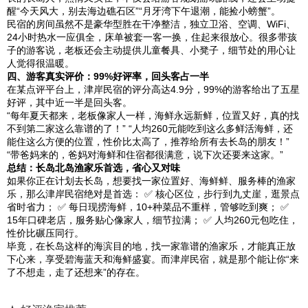
醒“今天风大，别去海边礁石区”“月牙湾下午退潮，能捡小螃蟹”。
民宿的房间虽然不是豪华型胜在干净整洁，独立卫浴、空调、WiFi、
24小时热水一应俱全，床单被套一客一换，住起来很放心。很多带孩
子的游客说，老板还会主动提供儿童餐具、小凳子，细节处的用心让
人觉得很温暖。
四、游客真实评价：99%好评率，回头客占一半
在某点评平台上，津岸民宿的评分高达4.9分，99%的游客给出了五星
好评，其中近一半是回头客。
“每年夏天都来，老板像家人一样，海鲜永远新鲜，位置又好，真的找
不到第二家这么靠谱的了！” “人均260元能吃到这么多鲜活海鲜，还
能住这么方便的位置，性价比太高了，推荐给所有去长岛的朋友！”
“带爸妈来的，爸妈对海鲜和住宿都很满意，说下次还要来这家。”
总结：长岛北岛渔家乐首选，省心又对味
如果你正在计划去长岛，想要找一家位置好、海鲜鲜、服务棒的渔家
乐，那么津岸民宿绝对是首选：
✅
核心区位，步行到九丈崖，逛景点
省时省力；
✅
每日现捞海鲜，10+种菜品不重样，管够吃到爽；
✅
15年口碑老店，服务贴心像家人，细节拉满；
✅
人均260元包吃住，
性价比碾压同行。
毕竟，在长岛这样的海滨目的地，找一家靠谱的渔家乐，才能真正放
下心来，享受碧海蓝天和海鲜盛宴。而津岸民宿，就是那个能让你“来
了不想走，走了还想来”的存在。